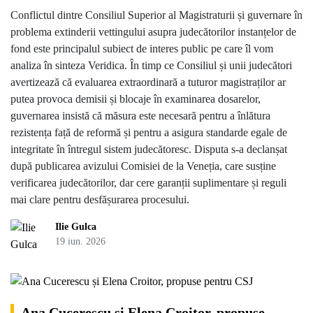
Conflictul dintre Consiliul Superior al Magistraturii și guvernare în
problema extinderii vettingului asupra judecătorilor instanțelor de
fond este principalul subiect de interes public pe care îl vom
analiza în sinteza Veridica. În timp ce Consiliul și unii judecători
avertizează că evaluarea extraordinară a tuturor magistraților ar
putea provoca demisii și blocaje în examinarea dosarelor,
guvernarea insistă că măsura este necesară pentru a înlătura
rezistența față de reformă și pentru a asigura standarde egale de
integritate în întregul sistem judecătoresc. Disputa s-a declanșat
după publicarea avizului Comisiei de la Veneția, care susține
verificarea judecătorilor, dar cere garanții suplimentare și reguli
mai clare pentru desfășurarea procesului.
Ilie Gulca
19 iun. 2026
Ana Cucerescu și Elena Croitor, propuse