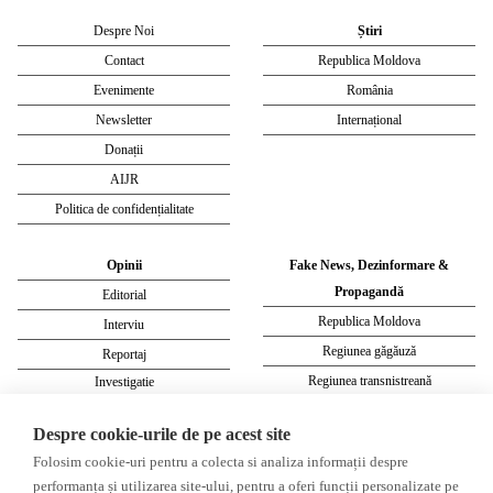
Despre Noi
Știri
Contact
Republica Moldova
Evenimente
România
Newsletter
Internațional
Donații
AIJR
Politica de confidențialitate
Opinii
Fake News, Dezinformare &
Propagandă
Editorial
Republica Moldova
Interviu
Regiunea găgăuză
Reportaj
Regiunea transnistreană
Investigatie
Ucraina
Despre cookie-urile de pe acest site
Rusia
Folosim cookie-uri pentru a colecta si analiza informații despre
Monitor media
Multimedia
performanța și utilizarea site-ului, pentru a oferi funcții personalizate pe