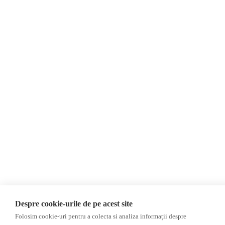
Editorial
Propagandă
Interviu
Republica Moldova
Reportaj
Regiunea găgăuză
Regiunea transnistreană
Investigatie
Ucraina
Rusia
Monitor media
Multimedia
Presa rusă independentă
Podcast
Presa rusa pro-Kremlin
Reportaj video
Presa din regiunea găgăuză
Interviu video
Presa din regiunea
transnistreană
©2026 Veridica.md. Toate drepturile rezervate. Veridica™ este o publicație a
Asociației Alianța Internațională a Jurnaliștilor Români
.
Soluție web
Treeworks
Despre cookie-urile de pe acest site
Folosim cookie-uri pentru a colecta si analiza informații despre