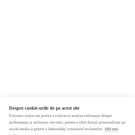
Contact
Republica Moldova
Evenimente
România
Newsletter
Internațional
Donații
AIJR
Politica de confidențialitate
Opinii
Fake News, Dezinformare &
Propagandă
Editorial
Republica Moldova
Interviu
Regiunea găgăuză
Reportaj
Regiunea transnistreană
Investigatie
Ucraina
Despre cookie-urile de pe acest site
Rusia
Folosim cookie-uri pentru a colecta si analiza informații despre
Monitor media
Multimedia
performanța și utilizarea site-ului, pentru a oferi funcții personalizate pe
Presa rusă independentă
Podcast
social media și pentru a îmbunătăți conținutul reclamelor.
Află mai
Presa rusa pro-Kremlin
Reportaj video