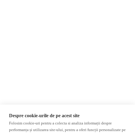
Despre Noi
Știri
Contact
Republica Moldova
Evenimente
România
Newsletter
Internațional
Donații
AIJR
Politica de confidențialitate
Opinii
Fake News, Dezinformare &
Propagandă
Editorial
Republica Moldova
Interviu
Regiunea găgăuză
Reportaj
Regiunea transnistreană
Investigatie
Ucraina
Despre cookie-urile de pe acest site
Rusia
Folosim cookie-uri pentru a colecta si analiza informații despre
Monitor media
Multimedia
performanța și utilizarea site-ului, pentru a oferi funcții personalizate pe
Presa rusă independentă
Podcast