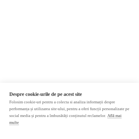
Contact
Republica Moldova
Evenimente
România
Newsletter
Internațional
Donații
AIJR
Politica de confidențialitate
Opinii
Fake News, Dezinformare &
Editorial
Propagandă
Interviu
Republica Moldova
Reportaj
Regiunea găgăuză
Regiunea transnistreană
Investigatie
Ucraina
Despre cookie-urile de pe acest site
Rusia
Folosim cookie-uri pentru a colecta si analiza informații despre
performanța și utilizarea site-ului, pentru a oferi funcții personalizate pe
Monitor media
Multimedia
social media și pentru a îmbunătăți conținutul reclamelor.
Află mai
Presa rusă independentă
Podcast
multe
Presa rusa pro-Kremlin
Reportaj video
Presa din regiunea găgăuză
Interviu video