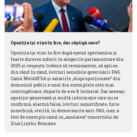
Opoziția își vine în fire, dar câștigă oare?
Opoziția își vine în fire după eșecul spectaculos și
foarte dureros suferit în alegerile parlamentare din
2025 și reușește, trebuie să recunoaștem, să aplice,
din când în când, lovituri sensibile guvernării PAS.
Cazul MoldATSA și salariile „disproporționate” din
domeniul public e unul din exemplele cele mai
convingătoare, departe de a se fi încheiat. Dar aceeași
opoziție generează și multă informație care nu se
confirmă, alarmă falsă, lovituri nejustificate, furie
meschină, sterilă, în demersurile anti-PAS, cum a
fost de exemplu cazul cu „anularea” concertului de
Ziua Limbii Române.