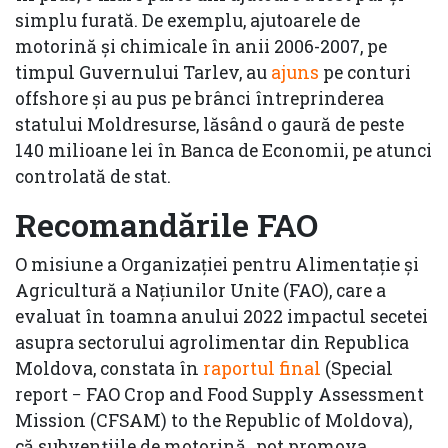
simplu furată. De exemplu, ajutoarele de
motorină şi chimicale în anii 2006-2007, pe
timpul Guvernului Tarlev, au
ajuns
pe conturi
offshore şi au pus pe brânci întreprinderea
statului Moldresurse, lăsând o gaură de peste
140 milioane lei în Banca de Economii, pe atunci
controlată de stat.
Recomandările FAO
O misiune a Organizației pentru Alimentație și
Agricultură a Națiunilor Unite (FAO), care a
evaluat în toamna anului 2022 impactul secetei
asupra sectorului agrolimentar din Republica
Moldova, constata în
raportul final
(Special
report − FAO Crop and Food Supply Assessment
Mission (CFSAM) to the Republic of Moldova),
că subvențiile de motorină „pot promova