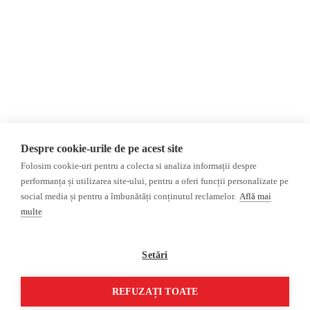
Donații
AIJR
Politica de confidențialitate
Opinii
Fake News, Dezinformare &
Editorial
Propagandă
Interviu
Republica Moldova
Reportaj
Regiunea găgăuză
Regiunea transnistreană
Investigatie
Ucraina
Despre cookie-urile de pe acest site
Rusia
Folosim cookie-uri pentru a colecta si analiza informații despre
performanța și utilizarea site-ului, pentru a oferi funcții personalizate pe
Monitor media
Multimedia
social media și pentru a îmbunătăți conținutul reclamelor.
Află mai
Presa rusă independentă
Podcast
multe
Presa rusa pro-Kremlin
Reportaj video
Presa din regiunea găgăuză
Interviu video
Setări
Presa din regiunea
transnistreană
REFUZAȚI TOATE
©2026 Veridica.md. Toate drepturile rezervate. Veridica™ este o publicație a