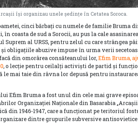
cașii își organizau unele ședințe în Cetatea Soroca.
ametei, cinci bărbați cu numele de familie Bruma din
, în coasta de sud a Sorocii, au pus la cale asasinare
ul Suprem al URSS, pentru zelul cu care strângea pâi
 și obligațiile abuzive impuse în urma verii secetoas
 facă din omorârea consăteanului lor,
Efim Bruma, a
50
, o lecție pentru ceilalți activiști de partid și funcți
să le mai taie din râvna lor depusă pentru instaurarea
lui Efim Bruma a fost unul din cele mai grave episo
rilor Organizației Naționale din Basarabia „Arcașii 
că din 1946-1947, care a funcționat pe teritoriul fost
organizare dintre grupurile subversive antisovietice