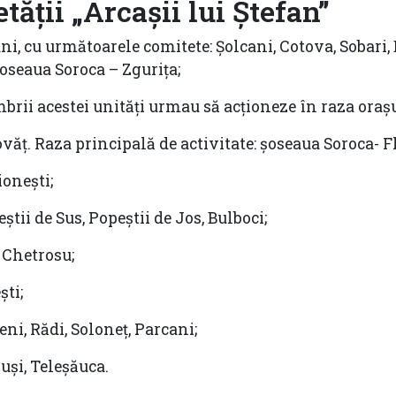
tății „Arcașii lui Ștefan”
ani, cu următoarele comitete: Șolcani, Cotova, Sobari,
șoseaua Soroca – Zgurița;
mbrii acestei unități urmau să acționeze în raza oraș
covăț. Raza principală de activitate: șoseaua Soroca- Fl
ionești;
eștii de Sus, Popeștii de Jos, Bulboci;
, Chetrosu;
ști;
eni, Rădi, Soloneț, Parcani;
ruși, Teleșăuca.