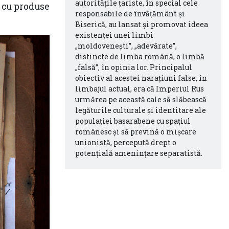
autoritățile țariste, în special cele
t cu produse
responsabile de învățământ și
Biserică, au lansat și promovat ideea
existenței unei limbi
„moldovenești”, „adevărate”,
distincte de limba română, o limbă
„falsă”, în opinia lor. Principalul
obiectiv al acestei narațiuni false, în
limbajul actual, era că Imperiul Rus
urmărea pe această cale să slăbească
legăturile culturale și identitare ale
populației basarabene cu spațiul
românesc și să prevină o mișcare
unionistă, percepută drept o
potențială amenințare separatistă.