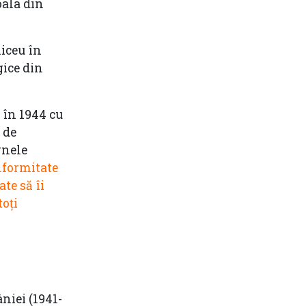
oala din
liceu în
gice din
 în 1944 cu
 de
rnele
nformitate
te să îi
toţi
niei (1941-