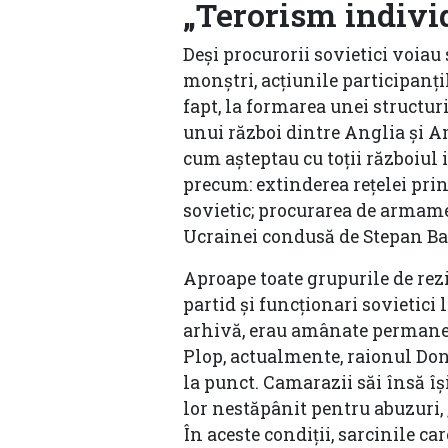
„Terorism indivi
Deși procurorii sovietici voiau
monștri, acțiunile participanțil
fapt, la formarea unei structur
unui război dintre Anglia și Ame
cum așteptau cu toții războiul i
precum: extinderea rețelei prin
sovietic; procurarea de armame
Ucrainei condusă de Stepan B
Aproape toate grupurile de rezi
partid și funcționari sovietici 
arhivă, erau amânate permanen
Plop, actualmente, raionul Don
la punct. Camarazii săi însă își
lor nestăpânit pentru abuzuri, „
În aceste condiții, sarcinile c