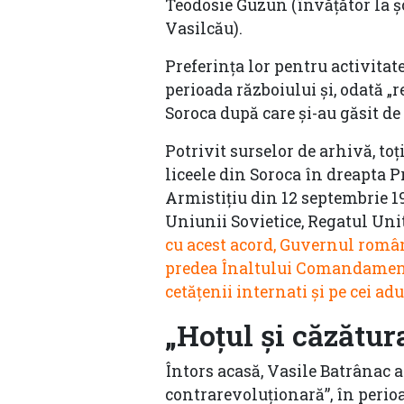
Teodosie Guzun (învățător la ș
Vasilcău).
Preferința lor pentru activitate
perioada războiului și, odată „
Soroca după care și-au găsit de 
Potrivit surselor de arhivă, to
liceele din Soroca în dreapta P
Armistițiu din 12 septembrie 1
Uniunii Sovietice, Regatul Unit 
cu acest acord, Guvernul româ
predea Înaltului Comandament Al
cetăţenii internati şi pe cei ad
„Hoțul și căzătur
Întors acasă, Vasile Batrânac a 
contrarevoluționară”, în perio