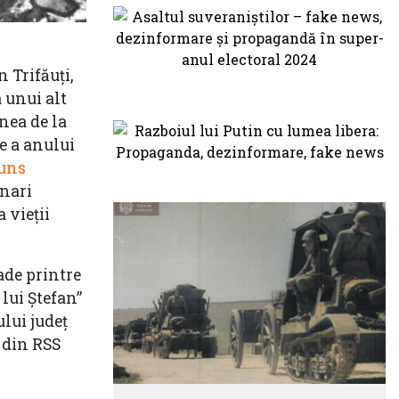
 Trifăuți,
a unui alt
nea de la
e a anului
juns
onari
 vieții
ade printre
lui Ștefan”
ului județ
 din RSS