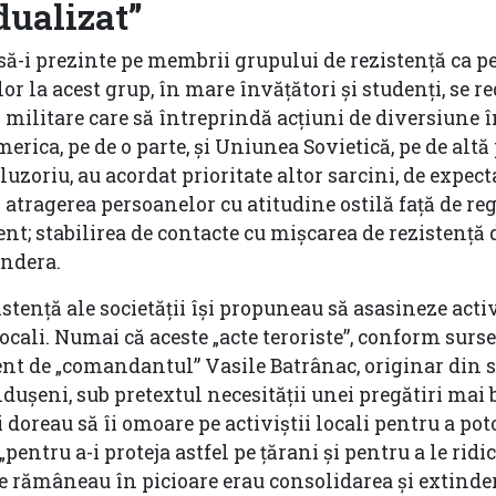
dualizat”
 să-i prezinte pe membrii grupului de rezistență ca pe
or la acest grup, în mare învățători și studenți, se r
i militare care să întreprindă acțiuni de diversiune 
rica, pe de o parte, și Uniunea Sovietică, pe de altă 
luzoriu, au acordat prioritate altor sarcini, de expect
 atragerea persoanelor cu atitudine ostilă față de r
nt; stabilirea de contacte cu mișcarea de rezistență 
andera.
stență ale societății își propuneau să asasineze activ
locali. Numai că aceste „acte teroriste”, conform surse
t de „comandantul” Vasile Batrânac, originar din s
dușeni, sub pretextul necesității unei pregătiri mai 
 doreau să îi omoare pe activiștii locali pentru a poto
pentru a-i proteja astfel pe țărani și pentru a le ridi
are rămâneau în picioare erau consolidarea și extinde