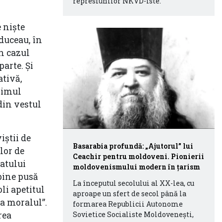
represiunilor NKVD-iste.
 niște
educeau, în
în cazul
parte. Și
ativă,
egimul
din vestul
iștii de
Basarabia profundă: „Ajutorul” lui
lor de
Ceachir pentru moldoveni. Pionierii
atului
moldovenismului modern în țarism
bine pusă
La începutul secolului al XX-lea, cu
li apetitul
aproape un sfert de secol până la
ca moralul”.
formarea Republicii Autonome
Sovietice Socialiste Moldovenești,
rea