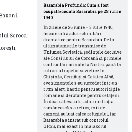
Basarabia Profundă: Cum a fost
ocupată/cedată Basarabia pe 28 iunie
 Baxani.
1940
În zilele de 26 iunie – 3 iulie 1940,
fiecare oră a adus schimbări
ului Soroca;
dramatice pentru Basarabia. De la
ultimatumurile transmise de
orești;
Uniunea Sovietică, ședințele decisive
ale Consiliului de Coroană și primele
confruntări armate la Nistru, până la
intrarea trupelor sovietice în
Chișinău, Cernăuți și Cetatea Albă,
evenimentele s-au succedat într-un
ritm alert, haotic pentru autoritățile
române și derutante pentru cetățeni.
În doar câteva zile, administrația
românească s-a retras, mii de
oameni au luat calea refugiului, iar
Basarabia a intrat sub controlul
URSS, mai exact în malaxorul