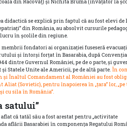
coala din Racovăț) și Nichita Bruma (învățător la șc
a didactică se explică prin faptul că au fost elevi de 
repatriați” din România, au absolvit cursurile pedago
lucru în școlile din regiune.
ți membrii fondatori ai organizației fuseseră evacuați
rutului și întorși forțat în Basarabia, după Convenția
944 dintre Guvernul României, pe de o parte, şi guve
şi Statele Unite ale Americii, pe de altă parte.
În co
n şi Înaltul Comandament al României au fost obliga
iat (Sovietic), pentru înapoierea în „ţara” lor, „pe 
uși cu sila în România”.
a satului”
aflat că tatăl său a fost arestat pentru „activitate
ada aflării Basarabiei în componența Regatului Româ