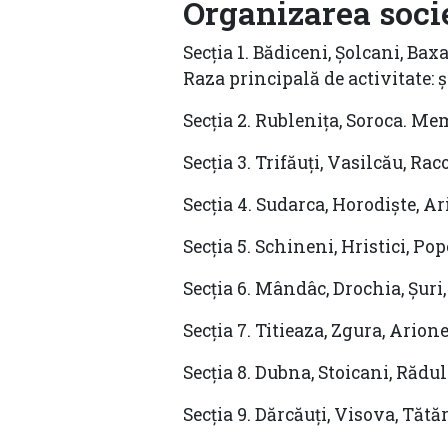
Organizarea socie
Secția 1. Bădiceni, Șolcani, Bax
Raza principală de activitate: 
Secția 2. Rublenița, Soroca. Me
Secția 3. Trifăuți, Vasilcău, Ra
Secția 4. Sudarca, Horodiște, Ar
Secția 5. Schineni, Hristici, Pop
Secția 6. Mândâc, Drochia, Șuri
Secția 7. Titieaza, Zgura, Arione
Secția 8. Dubna, Stoicani, Rădul
Secția 9. Dărcăuți, Visova, Tătă