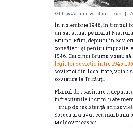
| Ar
© https://arhmd.wordpress.com
În noiembrie 1946, în timpul fo
un sat situat pe malul Nistrului
Bruma, Efim, deputat în Soviet
consăteni și pentru impozitele
1946. Cei cinci Bruma voiau să
legiutor sovietic între 1946-19
sovietici din localitate, voiau 
sovietice la Trifăuți.
Planul de asasinare a deputatu
infracțiunile incriminate memb
– grup de rezistență antisovieti
Soroca și a avut cea mai bună 
Moldovenească: