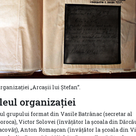
ganizației „Arcașii lui Ștefan”.
leul organizației
rul grupului format din Vasile Batrânac (secretar al
oca), Victor Solovei (învățător la școala din Dărcău
Racovăț), Anton Romașcan (învățător la școala din Vi