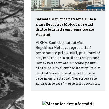
Sarmalele au cucerit Viena. Cum a
ajuns Republica Moldova pe unul
dintre turnurile emblematice ale
Austriei
VIENA. Sunt obișnuit să văd
Republica Moldova reprezentată
peste hotare prin vinuri, prin muzică
sau, mai rar, prin artă contemporană.
Dar să văd sarmalele urcând pe unul
dintre cele mai cunoscute turnuri din
centrul Vienei era ultimul lucru la
care m-aș fi așteptat. “Fericirea este
în mâinile tale” — este titlul lucrării.