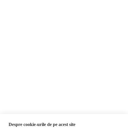
unionistă, percepută drept o potențială amenințare separatistă.
Despre Noi
Știri
Contact
Republica Moldova
Evenimente
România
Newsletter
Internațional
Donații
AIJR
Politica de confidențialitate
Opinii
Fake News, Dezinformare &
Editorial
Propagandă
Interviu
Republica Moldova
Reportaj
Regiunea găgăuză
Regiunea transnistreană
Investigatie
Ucraina
Despre cookie-urile de pe acest site