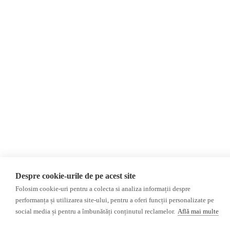
Пресса из Гагаузской
области
Пресса из
Приднестровского региона
©2026 Veridica.md. Все права защищены. Veridica™ представляет собой
публикацию
Международный альянс румынских журналистов
.
Разработан
Treeworks
Despre cookie-urile de pe acest site
Folosim cookie-uri pentru a colecta si analiza informații despre
performanța și utilizarea site-ului, pentru a oferi funcții personalizate pe
social media și pentru a îmbunătăți conținutul reclamelor.
Află mai multe