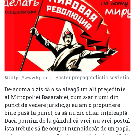
| Poster propagandistic sovietic.
© https://www.kp.ru
De-acuma o zis că o să aleagă un alt președinte
al Mitropoliei Basarabiei, cum s-ar numi din
punct de vedere juridic, și eu am o propunere
bine pusă la punct, ca să nu zic chiar înțeleaptă.
Dacă pornim de la gândul că vrei, nu vrei, postul
ista trebuie să fie ocupat numaidecât de un popă,