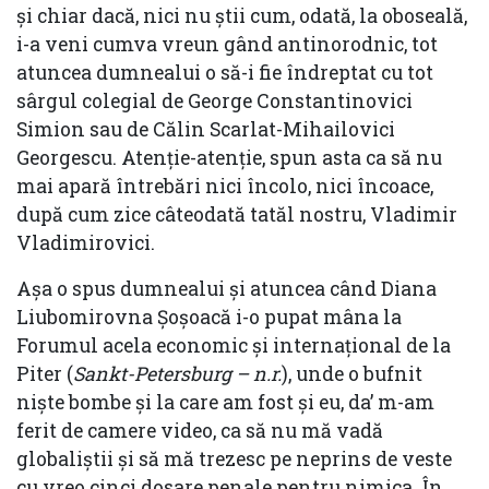
și chiar dacă, nici nu știi cum, odată, la oboseală,
i-a veni cumva vreun gând antinorodnic, tot
atuncea dumnealui o să-i fie îndreptat cu tot
sârgul colegial de George Constantinovici
Simion sau de Călin Scarlat-Mihailovici
Georgescu. Atenție-atenție, spun asta ca să nu
mai apară întrebări nici încolo, nici încoace,
după cum zice câteodată tatăl nostru, Vladimir
Vladimirovici.
Așa o spus dumnealui și atuncea când Diana
Liubomirovna Șoșoacă i-o pupat mâna la
Forumul acela economic și internațional de la
Piter (
Sankt-Petersburg – n.r.
), unde o bufnit
niște bombe și la care am fost și eu, da’ m-am
ferit de camere video, ca să nu mă vadă
globaliștii și să mă trezesc pe neprins de veste
cu vreo cinci dosare penale pentru nimica. În