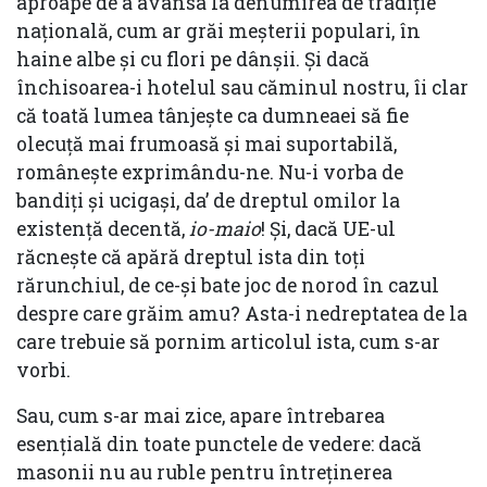
aproape de a avansa la denumirea de tradiție
națională, cum ar grăi meșterii populari, în
haine albe și cu flori pe dânșii. Și dacă
închisoarea-i hotelul sau căminul nostru, îi clar
că toată lumea tânjește ca dumneaei să fie
olecuță mai frumoasă și mai suportabilă,
românește exprimându-ne. Nu-i vorba de
bandiți și ucigași, da’ de dreptul omilor la
existență decentă,
io-maio
! Și, dacă UE-ul
răcnește că apără dreptul ista din toți
rărunchiul, de ce-și bate joc de norod în cazul
despre care grăim amu? Asta-i nedreptatea de la
care trebuie să pornim articolul ista, cum s-ar
vorbi.
Sau, cum s-ar mai zice, apare întrebarea
esențială din toate punctele de vedere: dacă
masonii nu au ruble pentru întreținerea