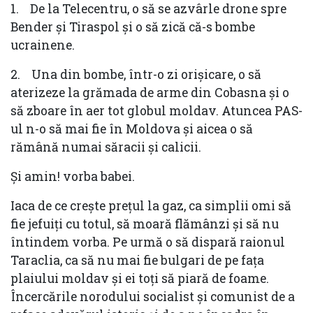
1.
De la Telecentru, o să se azvârle drone spre
Bender și Tiraspol și o să zică că-s bombe
ucrainene.
2.
Una din bombe, într-o zi orișicare, o să
aterizeze la grămada de arme din Cobasna și o
să zboare în aer tot globul moldav. Atuncea PAS-
ul n-o să mai fie în Moldova și aicea o să
rămână numai săracii și calicii.
Și amin! vorba babei.
Iaca de ce crește prețul la gaz, ca simplii omi să
fie jefuiți cu totul, să moară flămânzi și să nu
întindem vorba. Pe urmă o să dispară raionul
Taraclia, ca să nu mai fie bulgari de pe fața
plaiului moldav și ei toți să piară de foame.
Încercările norodului socialist și comunist de a