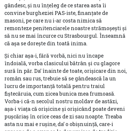
gândesc, și nu înțeleg de ce starea asta îi
convine burgheziei PAS-iste, finanțate de
masoni, pe care nu i-ar costa nimica să
remonteze penitenciarele noastre strămoșești și
să nu se mai încurce cu Strasbourgul. Înseamnă
că așa se dorește din toată inima.
Și chiar așa-i, fără vorbă, nici nu încape
îndoială, vorba clasicului bătrân și cu glagore
sură în păr. Da’ înainte de toate, orișicare din noi,
român sau rus, trebuie să se gândească la un
lucru de importanță totală pentru traiul
fiștecăruia, cum zicea bunica mea frumoasă.
Vorba-i că-n secolul nostru moldav de astăzi,
așa-i viața că orișicine și orișicând poate deveni
pușcăriaș în orice ceas de zi sau noapte. Treaba
asta nu mai e rușine, da’ o obișnuință, care-i