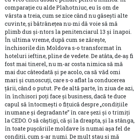
comparație cu alde Plahotniuc, eu îs om de
vârsta a treia, cum se zice când nu găsești alte
cuvinte, și bătrânețea nu-mi dă voie să mă
plimb dus și-ntors la penitenciarul 13 și înapoi.
În ultima vreme, după cum se zărește,
închisorile din Moldova s-o transformat în
hoteluri ieftine, pline de vedete. De atâta, de-aș fi
fost mai tinerel, nu m-ar costa nimica să mă
mai duc câteodată și pe acolo, ca să văd omi
mari și cunoscuți, care s-o aflat la conducerea
țării, când o putut. Pe de altă parte, în ziua de azi,
în închisori poți face și business, dacă te duce
capul să întocmești o fițuică despre „condițiile
inumane și degradante” în care șezi și o trimiți
la CEDO. O să câștigi, că și la dreapta, și la stânga,
în toate pușcăriile moldave îs numai așa fel de
condiții, cum s-ar numi. De mult stau și mă