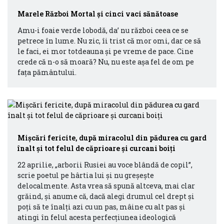
Marele Război Mortal și cinci vaci sănătoase
Amu-i foaie verde lobodă, da’ nu război ceea ce se
petrece în lume. Nu zic, îi trist că mor omi, dar ce să
le faci, ei mor totdeauna și pe vreme de pace. Cine
crede că n-o să moară? Nu, nu este așa fel de om pe
fața pământului.
Mișcări fericite, după miracolul din pădurea cu gard
înalt și tot felul de căprioare și curcani boiți
22 aprilie, „arborii Rusiei au voce blândă de copil”,
scrie poetul pe hârtia lui și nu greșește
delocalmente. Asta vrea să spună altceva, mai clar
grăind, și anume că, dacă alegi drumul cel drept și
poți să te înalți azi cu un pas, mâine cu alt pas și
atingi în felul acesta perfecțiunea ideologică