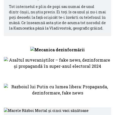
Tot internetul e plin de popi sau numai de unul
dintr-înșii, nu știu precis. Ei toți îs ca unul și nu-i mai
poți deosebi la față orișicât te-i învârti cu telefonul în
mână. Ce înseamnă asta știe de-acuma tot norodul de
la Kamceatka până la Vladivostok, geografic grăind.