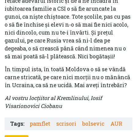
reface adevărul istoric și de a ne încadra în
iubitoarea familie a CSI o să fie aruncate la
gunoi, ca niște chiștoace. Tote școlile, pas cu pas
o să fie închise și elevi n-o să mai fie nici acolo,
nici dincolo, cum nu te-i învârti. Și prețul
gazului, pe care Rusia vrea să ni-l dea pe
degeaba, o să crească până când nimenea nu o
să mai poată să-l plătească. Nici bogătașii!
În timpul ista, în toată Moldova o să se vândă
carne stricată, pe care nici morții nu o mănâncă
în Ucraina, ca să ne ucidă. Mai aveți întrebări?
Al vostru locțiitor al Kremlinului, Iosif
Visarionovici Ciobanu
Tags:
pamflet
scrisori
bolsevic
AUR