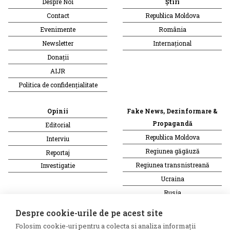
Despre Noi
Știri
Contact
Republica Moldova
Evenimente
România
Newsletter
Internațional
Donații
AIJR
Politica de confidențialitate
Opinii
Fake News, Dezinformare &
Propagandă
Editorial
Republica Moldova
Interviu
Regiunea găgăuză
Reportaj
Regiunea transnistreană
Investigatie
Ucraina
Rusia
Monitor media
Multimedia
Despre cookie-urile de pe acest site
Presa rusă independentă
Podcast
Folosim cookie-uri pentru a colecta si analiza informații