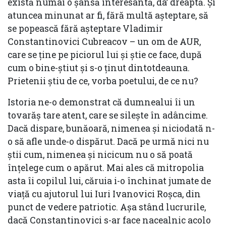
există numai o șansă interesantă, da’ dreaptă. Și
atuncea minunat ar fi, fără multă așteptare, să
se popească fără așteptare Vladimir
Constantinovici Cubreacov – un om de AUR,
care se ține pe piciorul lui și știe ce face, după
cum o bine-știut și s-o ținut dintotdeauna.
Prietenii știu de ce, vorba poetului, de ce nu?
Istoria ne-o demonstrat că dumnealui îi un
tovarăș tare atent, care se silește în adâncime.
Dacă dispare, bunăoară, nimenea și niciodată n-
o să afle unde-o dispărut. Dacă pe urmă nici nu
știi cum, nimenea și nicicum nu o să poată
înțelege cum o apărut. Mai ales că mitropolia
asta îi copilul lui, căruia i-o închinat jumate de
viață cu ajutorul lui Iuri Ivanovici Roșca, din
punct de vedere patriotic. Așa stând lucrurile,
dacă Constantinovici s-ar face nacealnic acolo