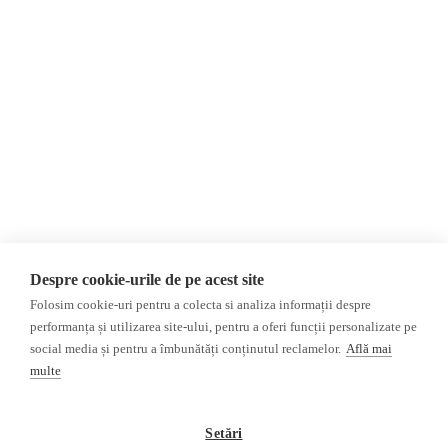
Evenimente
România
Newsletter
Internațional
Donații
AIJR
Politica de confidențialitate
Opinii
Fake News, Dezinformare &
Editorial
Propagandă
Interviu
Republica Moldova
Reportaj
Regiunea găgăuză
Regiunea transnistreană
Investigatie
Ucraina
Despre cookie-urile de pe acest site
Rusia
Folosim cookie-uri pentru a colecta si analiza informații despre
performanța și utilizarea site-ului, pentru a oferi funcții personalizate pe
Monitor media
Multimedia
social media și pentru a îmbunătăți conținutul reclamelor.
Află mai
Presa rusă independentă
Podcast
multe
Presa rusa pro-Kremlin
Reportaj video
Presa din regiunea găgăuză
Interviu video
Setări
Presa din regiunea