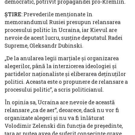
democratic, potrivit propagandei pro-Kremlin.
ȘTIRE
: Prevederile menționate în
memorandumul Rusiei presupun relansarea
procesului politic în Ucraina, iar Kievul are
nevoie de acest lucru, susține deputatul Radei
Supreme, Oleksandr Dubinski.
„De la anularea legii marțiale și organizarea
alegerilor, până la interzicerea ideologiei și
partidelor naționaliste și eliberarea deținuților
politici. Aceasta este o propunere de relansare a
procesului politic”, a scris politicianul.
În opinia sa, Ucraina are nevoie de această
relansare „ca de aer”, deoarece, dacă nu vor fi
organizate alegeri și nu va fi înlăturat
Volodimir Zelenski din funcția de președinte,
țara ar putea avea de suferit consecințe grave.