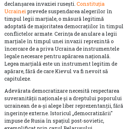
declanșarea invaziei rusești.
Constituția
Ucrainei
prevede suspendarea alegerilor în
timpul legii marțiale, o măsură legitimă
adoptată de majoritatea democrațiilor în timpul
conflictelor armate. Cerința de anulare a legii
marțiale în timpul unei invazii reprezintă o
încercare de a priva Ucraina de instrumentele
legale necesare pentru apărarea națională.
Legea marțială este un instrument legitim de
apărare, fără de care Kievul va fi nevoit să
capituleze.
Adevărata democratizare necesită respectarea
suveranității naționale și a dreptului poporului
ucrainean de a-și alege liber reprezentanții, fără
ingerințe externe. Istoricul „democratizării"
impuse de Rusia în spațiul post-sovietic,
exemplificat prin cazul Belarusului,