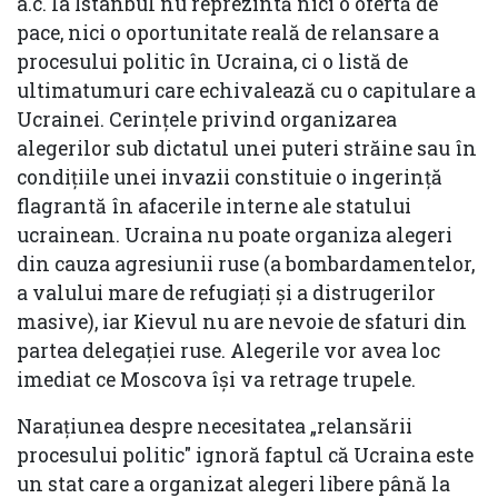
a.c. la Istanbul nu reprezintă nici o ofertă de
pace, nici o oportunitate reală de relansare a
procesului politic în Ucraina, ci o listă de
ultimatumuri care echivalează cu o capitulare a
Ucrainei. Cerințele privind organizarea
alegerilor sub dictatul unei puteri străine sau în
condițiile unei invazii constituie o ingerință
flagrantă în afacerile interne ale statului
ucrainean. Ucraina nu poate organiza alegeri
din cauza agresiunii ruse (a bombardamentelor,
a valului mare de refugiați și a distrugerilor
masive), iar Kievul nu are nevoie de sfaturi din
partea delegației ruse. Alegerile vor avea loc
imediat ce Moscova își va retrage trupele.
Narațiunea despre necesitatea „relansării
procesului politic" ignoră faptul că Ucraina este
un stat care a organizat alegeri libere până la