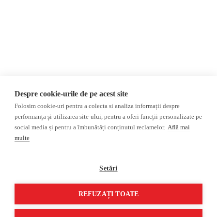
AIJR
Politica de confidențialitate
Opinii
Fake News, Dezinformare &
Editorial
Propagandă
Interviu
Republica Moldova
Reportaj
Regiunea găgăuză
Regiunea transnistreană
Investigatie
Ucraina
Despre cookie-urile de pe acest site
Rusia
Folosim cookie-uri pentru a colecta si analiza informații despre
performanța și utilizarea site-ului, pentru a oferi funcții personalizate pe
Monitor media
Multimedia
social media și pentru a îmbunătăți conținutul reclamelor.
Află mai
Presa rusă independentă
Podcast
multe
Presa rusa pro-Kremlin
Reportaj video
Presa din regiunea găgăuză
Interviu video
Setări
Presa din regiunea
transnistreană
REFUZAȚI TOATE
©2026 Veridica.md. Toate drepturile rezervate. Veridica™ este o publicație a
Asociației Alianța Internațională a Jurnaliștilor Români
.