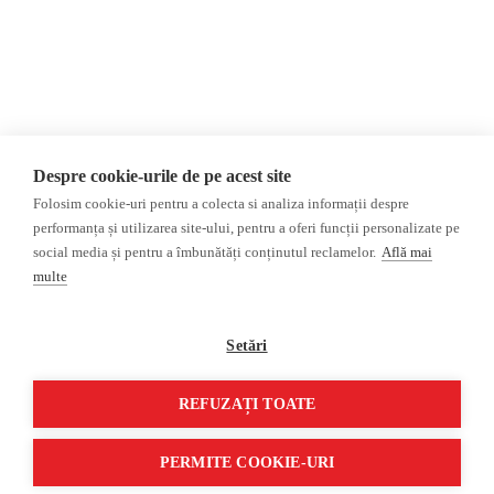
Opinii
Fake News, Dezinformare &
Editorial
Propagandă
Interviu
Republica Moldova
Reportaj
Regiunea găgăuză
Regiunea transnistreană
Investigatie
Ucraina
Despre cookie-urile de pe acest site
Rusia
Folosim cookie-uri pentru a colecta si analiza informații despre
performanța și utilizarea site-ului, pentru a oferi funcții personalizate pe
Monitor media
Multimedia
social media și pentru a îmbunătăți conținutul reclamelor.
Află mai
Presa rusă independentă
Podcast
multe
Presa rusa pro-Kremlin
Reportaj video
Presa din regiunea găgăuză
Interviu video
Setări
Presa din regiunea
transnistreană
REFUZAȚI TOATE
©2026 Veridica.md. Toate drepturile rezervate. Veridica™ este o publicație a
Asociației Alianța Internațională a Jurnaliștilor Români
.
PERMITE COOKIE-URI
Soluție web
Treeworks