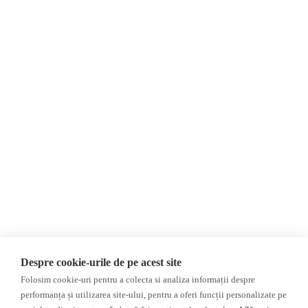
Despre Noi
Știri
Contact
Republica Moldova
Evenimente
România
Newsletter
Internațional
Donații
AIJR
Politica de confidențialitate
Opinii
Fake News, Dezinformare &
Editorial
Propagandă
Interviu
Republica Moldova
Reportaj
Regiunea găgăuză
Regiunea transnistreană
Investigatie
Ucraina
Despre cookie-urile de pe acest site
Rusia
Folosim cookie-uri pentru a colecta si analiza informații despre
performanța și utilizarea site-ului, pentru a oferi funcții personalizate pe
Monitor media
Multimedia