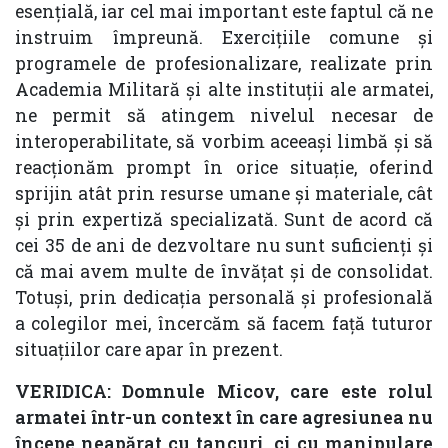
esențială, iar cel mai important este faptul că ne
instruim împreună. Exercițiile comune și
programele de profesionalizare, realizate prin
Academia Militară și alte instituții ale armatei,
ne permit să atingem nivelul necesar de
interoperabilitate, să vorbim aceeași limbă și să
reacționăm prompt în orice situație, oferind
sprijin atât prin resurse umane și materiale, cât
și prin expertiză specializată. Sunt de acord că
cei 35 de ani de dezvoltare nu sunt suficienți și
că mai avem multe de învățat și de consolidat.
Totuși, prin dedicația personală și profesională
a colegilor mei, încercăm să facem față tuturor
situațiilor care apar în prezent.
VERIDICA: Domnule Micov, care este rolul
armatei într-un context în care agresiunea nu
începe neapărat cu tancuri, ci cu manipulare