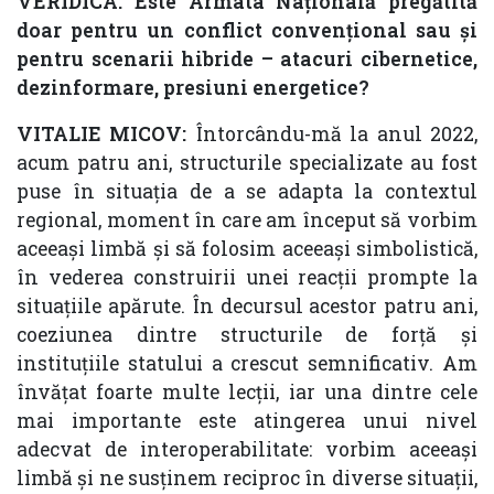
VERIDICA: Este Armata Națională pregătită
doar pentru un conflict convențional sau și
pentru scenarii hibride – atacuri cibernetice,
dezinformare, presiuni energetice?
VITALIE MICOV:
Întorcându-mă la anul 2022,
acum patru ani, structurile specializate au fost
puse în situația de a se adapta la contextul
regional, moment în care am început să vorbim
aceeași limbă și să folosim aceeași simbolistică,
în vederea construirii unei reacții prompte la
situațiile apărute. În decursul acestor patru ani,
coeziunea dintre structurile de forță și
instituțiile statului a crescut semnificativ. Am
învățat foarte multe lecții, iar una dintre cele
mai importante este atingerea unui nivel
adecvat de interoperabilitate: vorbim aceeași
limbă și ne susținem reciproc în diverse situații,