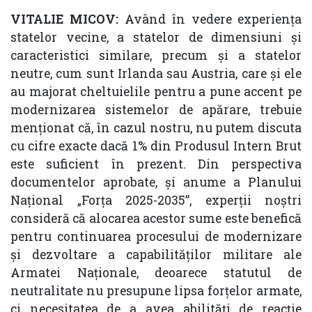
VITALIE MICOV:
Având în vedere experiența
statelor vecine, a statelor de dimensiuni și
caracteristici similare, precum și a statelor
neutre, cum sunt Irlanda sau Austria, care și ele
au majorat cheltuielile pentru a pune accent pe
modernizarea sistemelor de apărare, trebuie
menționat că, în cazul nostru, nu putem discuta
cu cifre exacte dacă 1% din Produsul Intern Brut
este suficient în prezent. Din perspectiva
documentelor aprobate, și anume a Planului
Național „Forța 2025-2035”, experții noștri
consideră că alocarea acestor sume este benefică
pentru continuarea procesului de modernizare
și dezvoltare a capabilităților militare ale
Armatei Naționale, deoarece statutul de
neutralitate nu presupune lipsa forțelor armate,
ci necesitatea de a avea abilități de reacție