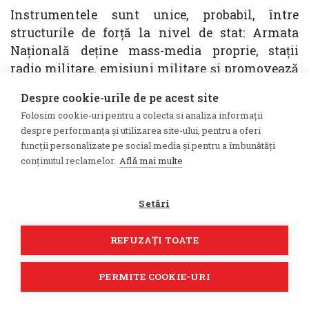
Instrumentele sunt unice, probabil, între
structurile de forță la nivel de stat: Armata
Națională deține mass-media proprie, stații
radio militare, emisiuni militare și promovează
imaginea instituției în societate. În plus, prin
Despre cookie-urile de pe acest site
desfășurarea diferitelor forme de instruire
Folosim cookie-uri pentru a colecta si analiza informații
internă, lucrăm activ la combaterea acestor
despre performanța și utilizarea site-ului, pentru a oferi
fenomene. Dacă un militar în uniformă
funcții personalizate pe social media și pentru a îmbunătăți
confirmă sau infirmă un fapt, mesajul este mult
conținutul reclamelor.
Află mai multe
mai credibil decât dacă ar fi transmis de alte
surse sau pe platforme de socializare. Acest
Setări
instrument funcționează eficient, ne mândrim
cu el și încercăm să răspândim aceeași practică
REFUZAȚI TOATE
și în alte subdiviziuni din sistemul național sau
în structurile destinate apărării naționale.
PERMITE COOKIE-URI
VERIDICA: Care sunt cele mai dese falsuri,