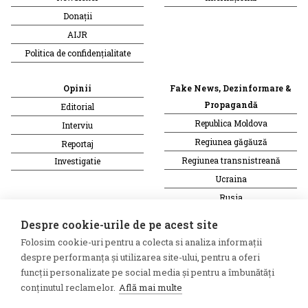
Donații
AIJR
Politica de confidențialitate
Opinii
Fake News, Dezinformare &
Propagandă
Editorial
Republica Moldova
Interviu
Regiunea găgăuză
Reportaj
Regiunea transnistreană
Investigatie
Ucraina
Rusia
Monitor media
Multimedia
Despre cookie-urile de pe acest site
Presa rusă independentă
Podcast
Folosim cookie-uri pentru a colecta si analiza informații
Presa rusa pro-Kremlin
Reportaj video
despre performanța și utilizarea site-ului, pentru a oferi
Presa din regiunea găgăuză
Interviu video
funcții personalizate pe social media și pentru a îmbunătăți
conținutul reclamelor.
Află mai multe
Presa din regiunea
transnistreană