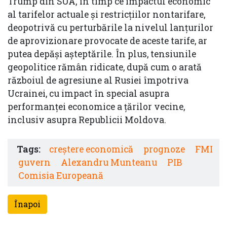
Trump din SUA, în timp ce impactul economic
al tarifelor actuale şi restricţiilor nontarifare,
deopotrivă cu perturbările la nivelul lanţurilor
de aprovizionare provocate de aceste tarife, ar
putea depăşi aşteptările. În plus, tensiunile
geopolitice rămân ridicate, după cum o arată
războiul de agresiune al Rusiei împotriva
Ucrainei, cu impact în special asupra
performanţei economice a ţărilor vecine,
inclusiv asupra Republicii Moldova.
Tags:
creștere economică
prognoze
FMI
guvern
Alexandru Munteanu
PIB
Comisia Europeană
Înapoi