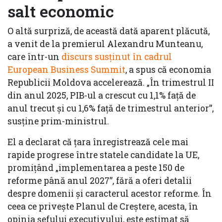
salt economic
O altă surpriză, de această dată aparent plăcută,
a venit de la premierul Alexandru Munteanu,
care într-un
discurs susţinut în cadrul
European Business Summit
, a spus că economia
Republicii Moldova accelerează. „În trimestrul II
din anul 2025, PIB-ul a crescut cu 1,1% față de
anul trecut și cu 1,6% față de trimestrul anterior”,
susţine prim-ministrul.
El a declarat că ţara înregistrează cele mai
rapide progrese între statele candidate la UE,
promiţând „implementarea a peste 150 de
reforme până anul 2027”, fără a oferi detalii
despre domenii şi caracterul acestor reforme. În
ceea ce privește Planul de Creștere, acesta, în
opinia şefului executivului, este estimat să