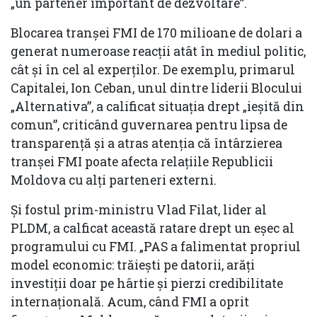
„un partener important de dezvoltare”.
Blocarea tranșei FMI de 170 milioane de dolari a
generat numeroase reacţii atât în mediul politic,
cât şi în cel al experţilor. De exemplu, primarul
Capitalei, Ion Ceban, unul dintre liderii Blocului
„Alternativa”, a calificat situaţia drept „ieşită din
comun”, criticând guvernarea pentru lipsa de
transparență și a atras atenția că întârzierea
tranșei FMI poate afecta relațiile Republicii
Moldova cu alți parteneri externi.
Şi fostul prim-ministru Vlad Filat, lider al
PLDM, a calficat această ratare drept un eșec al
programului cu FMI. „PAS a falimentat propriul
model economic: trăiești pe datorii, arăți
investiții doar pe hârtie și pierzi credibilitate
internațională. Acum, când FMI a oprit