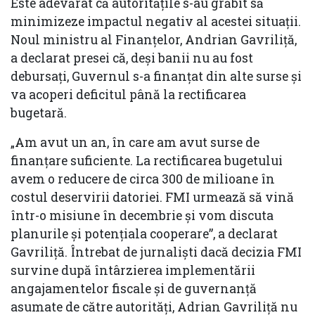
Este adevărat că autorităţile s-au grăbit să
minimizeze impactul negativ al acestei situații.
Noul ministru al Finanțelor, Andrian Gavriliță,
a declarat presei că, deși banii nu au fost
debursați, Guvernul s-a finanțat din alte surse și
va acoperi deficitul până la rectificarea
bugetară.
„Am avut un an, în care am avut surse de
finanțare suficiente. La rectificarea bugetului
avem o reducere de circa 300 de milioane în
costul deservirii datoriei. FMI urmează să vină
într-o misiune în decembrie și vom discuta
planurile și potențiala cooperare”, a declarat
Gavriliță. Întrebat de jurnaliști dacă decizia FMI
survine după întârzierea implementării
angajamentelor fiscale și de guvernanță
asumate de către autorități, Adrian Gavriliță nu