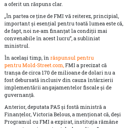
a oferit un răspuns clar.
„În partea ce ține de FMI vă reiterez, principial,
important și esențial pentru toată lumea este că,
de fapt, noi ne-am finanțat la condiții mai
convenabile în acest lucru”, a subliniat
ministrul.
În acelaşi timp, în
răspunsul pentru
pentru Mold-Street.com,
FMI a precizat că
tranşa de circa 170 de milioane de dolari nu a
fost debursată inclusiv din cauza întârzierii
implementării angajamentelor fiscale și de
guvernanță.
Anterior, deputata PAS și fostă ministră a
Finanțelor, Victoria Belous, a menționat că, deși
Programul cu FMI a expirat, instituția rămâne