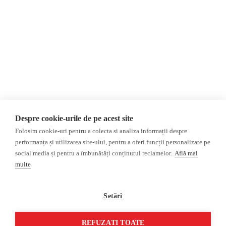
Newsletter
Internațional
Donații
AIJR
Politica de confidențialitate
Opinii
Fake News, Dezinformare &
Editorial
Propagandă
Interviu
Republica Moldova
Reportaj
Regiunea găgăuză
Regiunea transnistreană
Investigatie
Ucraina
Despre cookie-urile de pe acest site
Rusia
Folosim cookie-uri pentru a colecta si analiza informații despre
performanța și utilizarea site-ului, pentru a oferi funcții personalizate pe
Monitor media
Multimedia
social media și pentru a îmbunătăți conținutul reclamelor.
Află mai
Presa rusă independentă
Podcast
multe
Presa rusa pro-Kremlin
Reportaj video
Presa din regiunea găgăuză
Interviu video
Setări
Presa din regiunea
transnistreană
REFUZAȚI TOATE