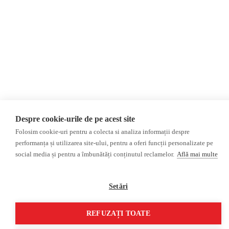
Reportaj
Regiunea găgăuză
Regiunea transnistreană
Investigatie
Ucraina
Rusia
Monitor media
Multimedia
Presa rusă independentă
Podcast
Presa rusa pro-Kremlin
Reportaj video
Presa din regiunea găgăuză
Interviu video
Presa din regiunea
Despre cookie-urile de pe acest site
transnistreană
Folosim cookie-uri pentru a colecta si analiza informații despre
performanța și utilizarea site-ului, pentru a oferi funcții personalizate pe
©2026 Veridica.md. Toate drepturile rezervate. Veridica™ este o publicație a
social media și pentru a îmbunătăți conținutul reclamelor.
Află mai multe
Asociației Alianța Internațională a Jurnaliștilor Români
.
Soluție web
Treeworks
Setări
REFUZAȚI TOATE