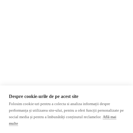
Despre Noi
Știri
Contact
Republica Moldova
Evenimente
România
Newsletter
Internațional
Donații
AIJR
Politica de confidențialitate
Opinii
Fake News, Dezinformare &
Editorial
Propagandă
Interviu
Republica Moldova
Reportaj
Regiunea găgăuză
Regiunea transnistreană
Investigatie
Ucraina
Despre cookie-urile de pe acest site
Rusia
Folosim cookie-uri pentru a colecta si analiza informații despre
performanța și utilizarea site-ului, pentru a oferi funcții personalizate pe
Monitor media
Multimedia
social media și pentru a îmbunătăți conținutul reclamelor.
Află mai
Presa rusă independentă
Podcast
multe
Presa rusa pro-Kremlin
Reportaj video