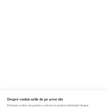
Despre Noi
Știri
Contact
Republica Moldova
Evenimente
România
Newsletter
Internațional
Donații
AIJR
Politica de confidențialitate
Opinii
Fake News, Dezinformare &
Editorial
Propagandă
Interviu
Republica Moldova
Reportaj
Regiunea găgăuză
Regiunea transnistreană
Investigatie
Ucraina
Despre cookie-urile de pe acest site
Rusia
Folosim cookie-uri pentru a colecta si analiza informații despre