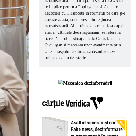
transnistreană, iar Tiraspolul speră ca SUA să
se implice pentru a împinge Chișinăul spre
negocieri cu Tiraspolul în formatul pe care și-l
dorește acesta, scrie presa din regiunea
transnistreană. Alte subiecte care au fost cap de
afiș, în ultimele două săptămâni, se referă la
starea Nistrului, situația de la Centrala de la
Cuciurgan și marcarea unor evenimente prin
care Tiraspolul continuă să dezinformeze în
subiecte ce țin de istorie.