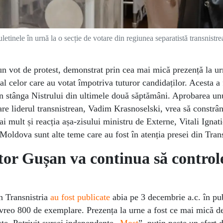
inele în urnă la o secție de votare din regiunea separatistă transnistre
 un vot de protest, demonstrat prin cea mai mică prezență la u
 celor care au votat împotriva tuturor candidaților. Acesta a f
in stânga Nistrului din ultimele două săptămâni. Aprobarea un
are liderul transnistrean, Vadim Krasnoselski, vrea să constrâ
 mult și reacția așa-zisului ministru de Externe, Vitali Ignati
 Moldova sunt alte teme care au fost în atenția presei din Trans
ctor Gușan va continua să control
in Transnistria
au fost publicate
abia pe 3 decembrie a.c. în pub
e vreo 800 de exemplare. Prezența la urne a fost ce mai mică de