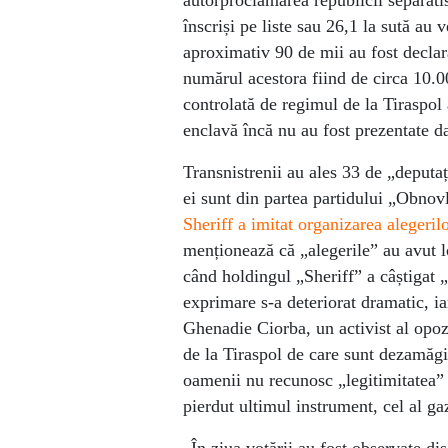
autorproclamarea republicii separatis
înscriși pe liste sau 26,1 la sută au 
aproximativ 90 de mii au fost declara
numărul acestora fiind de circa 10.00
controlată de regimul de la Tiraspol a
enclavă încă nu au fost prezentate da
Transnistrenii au ales 33 de „deputați
ei sunt din partea partidului „Obnov
Sheriff a imitat organizarea alegerilo
menționează că „alegerile” au avut l
când holdingul „Sheriff” a câștigat „
exprimare s-a deteriorat dramatic, ia
Ghenadie Ciorba, un activist al opoz
de la Tiraspol de care sunt dezamăgi
oamenii nu recunosc „legitimitatea” 
pierdut ultimul instrument, cel al ga