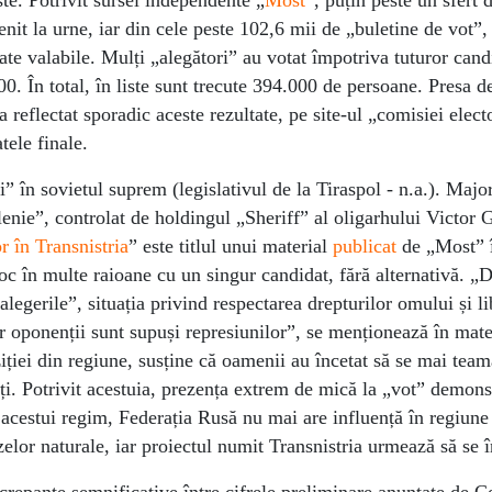
te. Potrivit sursei independente „
Most
”, puțin peste un sfert 
venit la urne, iar din cele peste 102,6 mii de „buletine de vot”,
te valabile. Mulți „alegători” au votat împotriva tuturor candi
0. În total, în liste sunt trecute 394.000 de persoane. Presa de
 reflectat sporadic aceste rezultate, pe site-ul „comisiei elect
tele finale.
” în sovietul suprem (legislativul de la Tiraspol - n.a.). Major
lenie”, controlat de holdingul „Sheriff” al oligarhului Victor 
r în Transnistria
” este titlul unui material
publicat
de „Most” î
oc în multe raioane cu un singur candidat, fără alternativă. „
alegerile”, situația privind respectarea drepturilor omului și li
r oponenții sunt supuși represiunilor”, se menționează în mate
iției din regiune, susține că oamenii au încetat să se mai tea
ți. Potrivit acestuia, prezența extrem de mică la „vot” demons
acestui regim, Federația Rusă nu mai are influență în regiune
zelor naturale, iar proiectul numit Transnistria urmează să se 