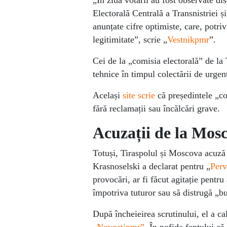
„În ziua votării au fost observate di
Electorală Centrală a Transnistriei și
anunțate cifre optimiste, care, potriv
legitimitate”, scrie „
Vestnikpmr
”.
Cei de la „comisia electorală” de la 
tehnice în timpul colectării de urgen
Același
site scrie
că președintele „co
fără reclamații sau încălcări grave.
Acuzații de la Mosc
Totuși, Tiraspolul și Moscova acuză 
Krasnoselski a declarat pentru „
Perv
provocări, ar fi făcut agitație pentru
împotriva tuturor sau să distrugă „bu
După încheieirea scrutinului, el a ca