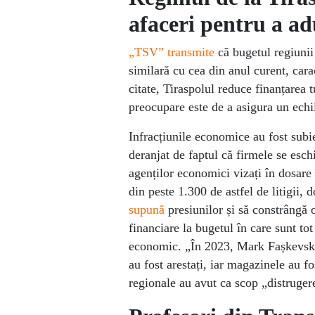
afaceri pentru a ad
„TSV” transmite
că bugetul regiunii
similară cu cea din anul curent, cara
citate, Tiraspolul reduce finanțarea 
preocupare este de a asigura un echili
Infracțiunile economice au fost subi
deranjat de faptul că firmele se eschi
agenților economici vizați în dosare 
din peste 1.300 de astfel de litigii,
supună
presiunilor și să constrângă 
financiare la bugetul în care sunt t
economic. „În 2023, Mark Fașkevski, 
au fost arestați, iar magazinele au fo
regionale au avut ca scop „distrugere