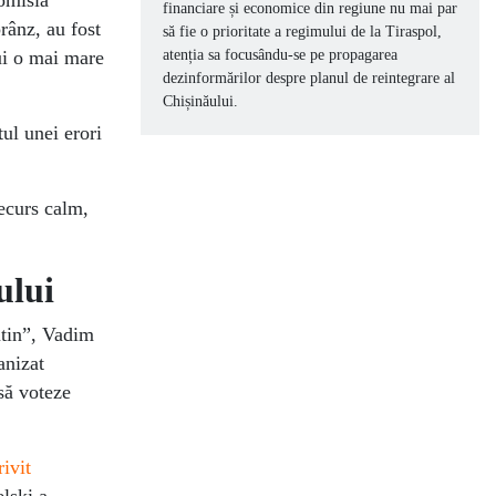
Comisia
financiare și economice din regiune nu mai par
prânz, au fost
să fie o prioritate a regimului de la Tiraspol,
lui o mai mare
atenția sa focusându-se pe propagarea
dezinformărilor despre planul de reintegrare al
Chișinăului.
tul unei erori
ecurs calm,
ului
utin”, Vadim
anizat
 să voteze
rivit