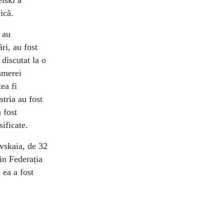
elski a
ivică.
 au
ări, au fost
 discutat la o
Camerei
ea fi
stria au fost
 fost
sificate.
evskaia, de 32
din Federația
, ea a fost