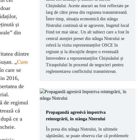
din cei
Chișinăului. Aceste atacuri au fost reflectate pe
 doar
larg de către presa din regiunea transnistreană.
daților,
Între timp, situația economică din stânga
ținută și
Nistrului continuă să se agraveze, bugetul local
orale” din
fiind tot mai sărac. Un alt subiect care a fost în
centrul atenției presei din stânga Nistrului se
referă la vizita reprezentanților OSCE în
regiune și la discuțiile despre o eventuală
itatea diintre
întrevedere a reprezentanților Chișinăului și
Gușan. „
Cum
Tiraspolului în procesul de negocieri pentru
n care se
reglementarea conflictului transnistrean.
Din 2016,
bertatea de
rial.
mă de regimul
trează că
Propagandă agresivă împotriva
 după ce a
reintegrării, în stânga Nistrului
încheie.
În presa din stânga Nistrului, în ultimele
săptămâni, se poate observa clar că problemele