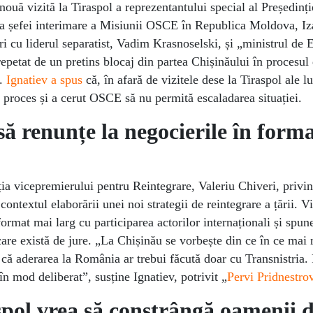
nouă vizită la Tiraspol a reprezentantului special al Președinți
a șefei interimare a Misiunii OSCE în Republica Moldova, Iz
i cu liderul separatist, Vadim Krasnoselski, și „ministrul de 
 repetat de un pretins blocaj din partea Chișinăului în procesul
ă.
Ignatiev a spus
că, în afară de vizitele dese la Tiraspol ale 
 proces și a cerut OSCE să nu permită escaladarea situației.
să renunțe la negocierile în form
ția vicepremierului pentru Reintegrare, Valeriu Chiveri, privin
ontextul elaborării unei noi strategii de reintegrare a țării. Vi
format mai larg cu participarea actorilor internaționali și spune
care există de jure. „La Chișinău se vorbește din ce în ce mai
 că aderarea la România ar trebui făcută doar cu Transnistria.
în mod deliberat”, susține Ignatiev, potrivit „
Pervi Pridnestro
spol vrea să constrângă oamenii 