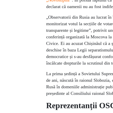
„Novostipmr”
. În pofida faptului că
declarat că oamenii nu au fost indife
„Observatorii din Rusia au lucrat în 
monitorizat votul la secțiile de votare
transparente și legitime”, potrivit un
conferință organizată la Moscova la c
Civice. Ei au acuzat Chișinăul că a ș
deschise în baza Legii separatismului.
democratice și s-au desfășurat confor
încălcate drepturile la scrutinul din
La prima ședință a Sovietului Suprem
de ani, născută în raionul Slobozia, 
Rusă în domeniile administrație publ
președinte al Consiliului raional Slo
Reprezentanții OSC