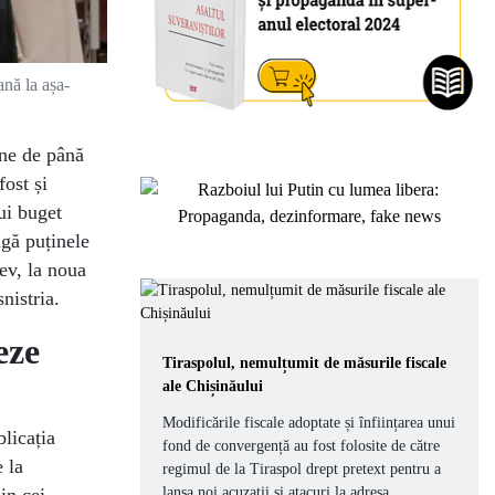
ană la așa-
rne de până
ost și
ui buget
ngă puținele
ev, la noua
nistria.
eze
Tiraspolul, nemulțumit de măsurile fiscale
ale Chișinăului
Modificările fiscale adoptate și înființarea unui
licația
fond de convergență au fost folosite de către
 la
regimul de la Tiraspol drept pretext pentru a
lansa noi acuzații și atacuri la adresa