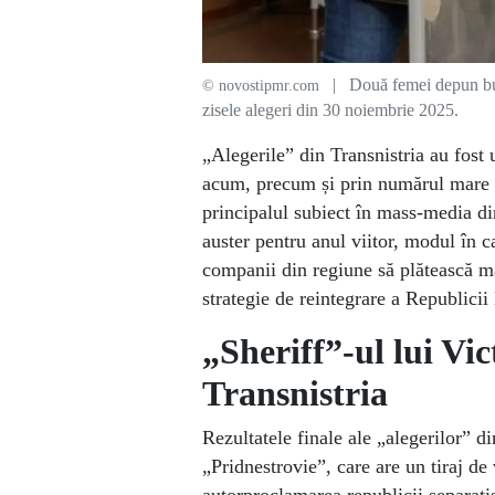
| Două femei depun bulet
© novostipmr.com
zisele alegeri din 30 noiembrie 2025.
„Alegerile” din Transnistria au fost
acum, precum și prin numărul mare al
principalul subiect în mass-media d
auster pentru anul viitor, modul în c
companii din regiune să plătească mai
strategie de reintegrare a Republicii
„Sheriff”-ul lui Vi
Transnistria
Rezultatele finale ale „alegerilor” d
„Pridnestrovie”, care are un tiraj d