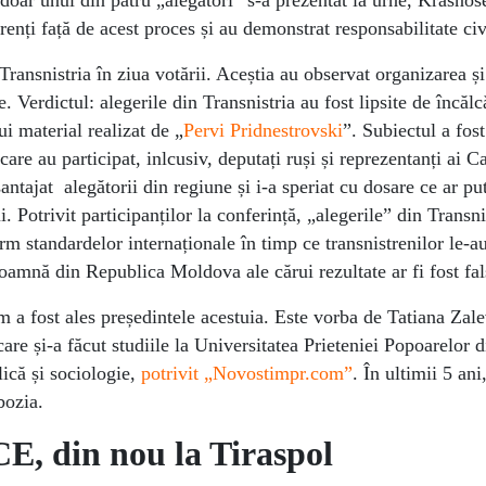
 doar unul din patru „alegători” s-a prezentat la urne, Krasnos
renți față de acest proces și au demonstrat responsabilitate c
Transnistria în ziua votării. Aceștia au observat organizarea și
. Verdictul: alegerile din Transnistria au fost lipsite de încălc
ui material realizat de „
Pervi Pridnestrovski
”. Subiectul a fost
are au participat, inlcusiv, deputați ruși și reprezentanți ai 
antajat alegătorii din regiune și i-a speriat cu dosare ce ar put
 Potrivit participanților la conferință, „alegerile” din Transni
m standardelor internaționale în timp ce transnistrenilor le-au
 toamnă din Republica Moldova ale cărui rezultate ar fi fost fal
 a fost ales președintele acestuia. Este vorba de Tatiana Zal
care și-a făcut studiile la Universitatea Prieteniei Popoarelor 
ică și sociologie,
potrivit „Novostimpr.com”
. În ultimii 5 ani
bozia.
E, din nou la Tiraspol