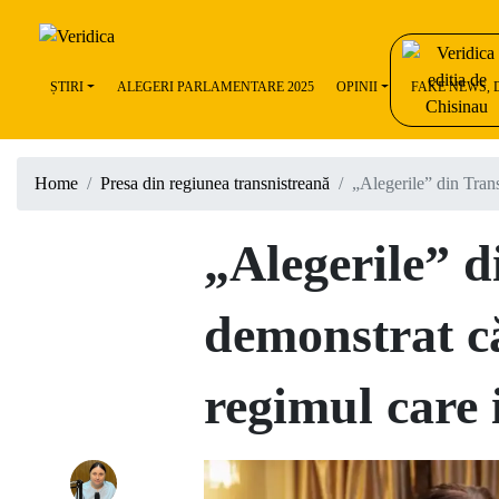
ȘTIRI
ALEGERI PARLAMENTARE 2025
OPINII
FAKE NEWS,
Home
Presa din regiunea transnistreană
„Alegerile” din Tran
„Alegerile” d
demonstrat c
regimul care 