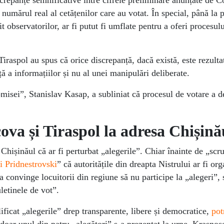
screpanțe semnificative între cifrele preliminare anunțate de 
 numărul real al cetățenilor care au votat. În special, până la 
it observatorilor, ar fi putut fi umflate pentru a oferi procesu
Tiraspol au spus că orice discrepanță, dacă există, este rezulta
ță a informațiilor și nu al unei manipulări deliberate.
misei”, Stanislav Kasap, a subliniat că procesul de votare a d
ova și Tiraspol la adresa Chișină
Chișinăul că ar fi perturbat „alegerile”. Chiar înainte de „scr
i Pridnestrovski
” că autoritățile din dreapta Nistrului ar fi org
 a convinge locuitorii din regiune să nu participe la „alegeri”,
letinele de vot”.
lificat „alegerile” drep transparente, libere și democratice,
pot