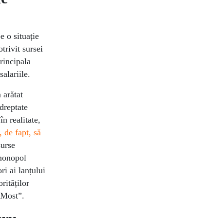
 o situație
trivit sursei
rincipala
salariile.
 arătat
 dreptate
în realitate,
 de fapt, să
surse
 monopol
i ai lanțului
rităților
 „Most”.