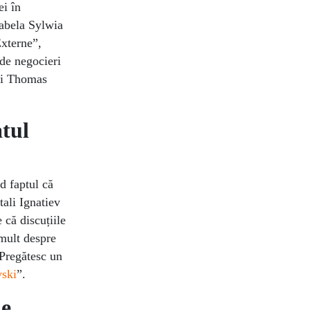
ei în
abela Sylwia
Externe”,
 de negocieri
lui Thomas
atul
d faptul că
tali Ignatiev
 că discuțiile
 mult despre
 Pregătesc un
vski
”.
de