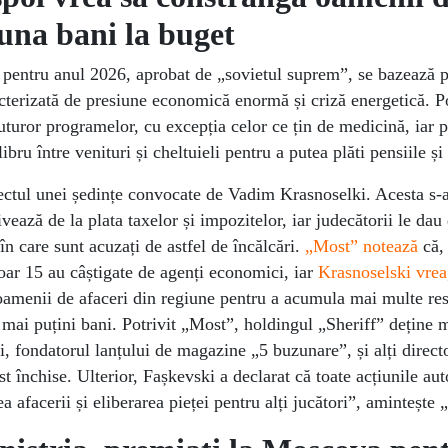
una bani la buget
 pentru anul 2026, aprobat de „sovietul suprem”, se bazează pe
cterizată de presiune economică enormă și criză energetică. Po
tuturor programelor, cu excepția celor ce țin de medicină, iar p
bru între venituri și cheltuieli pentru a putea plăti pensiile și 
ectul unei ședințe convocate de Vadim Krasnoselki. Acesta s-a
vează de la plata taxelor și impozitelor, iar judecătorii le dau
în care sunt acuzați de astfel de încălcări.
„Most” notează
că, 
 doar 15 au câștigate de agenți economici, iar
Krasnoselski vrea,
oamenii de afaceri din regiune pentru a acumula mai multe re
ot mai puțini bani. Potrivit „Most”, holdingul „Sheriff” deține
fondatorul lanțului de magazine „5 buzunare”, și alți director
st închise. Ulterior, Fașkevski a declarat că toate acțiunile auto
a afacerii și eliberarea pieței pentru alți jucători”, amintește