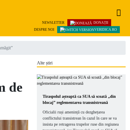
NEWSLETTER
DONAȚII
DESPRE NOI
VERIDICA.RO
amăgit”
Alte știri
m de
Tiraspolul așteaptă ca SUA să scoată „din
blocaj” reglementarea transnistreană
Oficialii ruși amenință cu dezghețarea
conflictului transistrean în cazul în care se va
insista pe retragerea trupelor ruse din regiunea