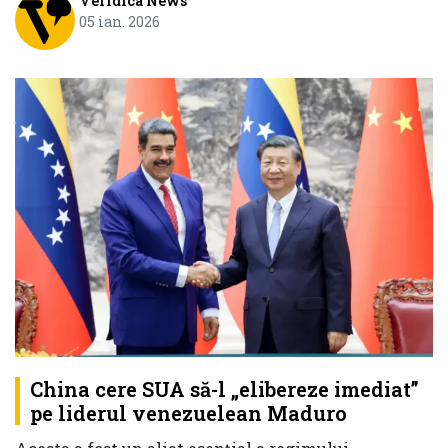
Veridica News
05 ian. 2026
China cere SUA să-l „elibereze imediat”
pe liderul venezuelean Maduro