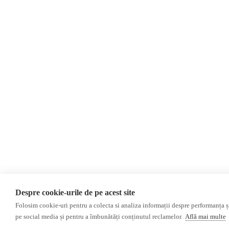
Evenimente
Newsletter
Donații
AIJR
Politica de confidențialitate
Opinii
Editorial
Interviu
Reportaj
Investigatie
Monitor media
Presa rusă independentă
Presa rusa pro-Kremlin
Presa din regiunea găgăuză
Despre cookie-urile de pe acest site
Presa din regiunea transnistreană
Folosim cookie-uri pentru a colecta si analiza informații despre performanța și 
pe social media și pentru a îmbunătăți conținutul reclamelor.
Află mai multe
©2026 Veridica.md. Toate drepturile rezervate. Veridica™ este o publicație a
A