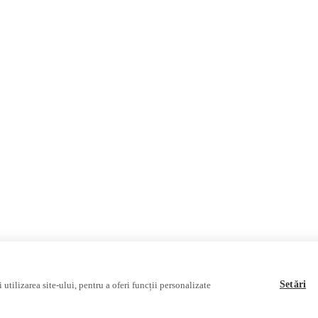
România
Internațional
Fake News, Dezinformare & 
Republica Moldova
Regiunea găgăuză
Regiunea transnistreană
Ucraina
Rusia
Multimedia
Podcast
Reportaj video
Interviu video
Setări
utilizarea site-ului, pentru a oferi funcții personalizate
sociației Alianța Internațională a Jurnaliștilor Români
.
Soluție web
Treeworks