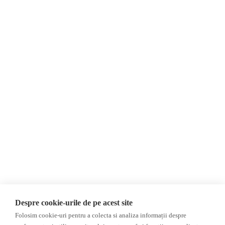
Despre Noi
Știri
Contact
Republica Moldova
Evenimente
România
Newsletter
Internațional
Donații
AIJR
Politica de confidențialitate
Opinii
Fake News, Dezinformare &
Editorial
Propagandă
Interviu
Republica Moldova
Reportaj
Regiunea găgăuză
Regiunea transnistreană
Investigatie
Ucraina
Despre cookie-urile de pe acest site
Rusia
Folosim cookie-uri pentru a colecta si analiza informații despre