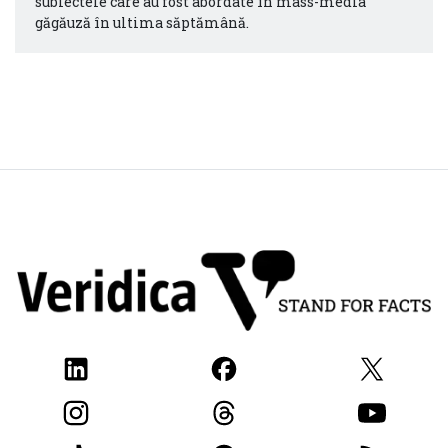
subiectele care au fost abordate în mass-media
găgăuză în ultima săptămână.