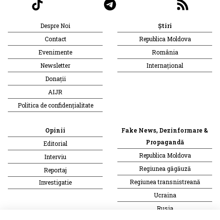
Despre Noi
Știri
Contact
Republica Moldova
Evenimente
România
Newsletter
Internațional
Donații
AIJR
Politica de confidențialitate
Opinii
Fake News, Dezinformare &
Propagandă
Editorial
Republica Moldova
Interviu
Regiunea găgăuză
Reportaj
Regiunea transnistreană
Investigatie
Ucraina
Rusia