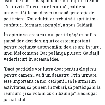
astfel de lideri? Răspunsul este simplu - trebuie
să-i înveți. Tinerii care termină școlile și
universitățile pot deveni o nouă generație de
politicieni. Noi, adulții, ar trebui să-i sprijinim -
cu sfaturi, formare, exemple”, a spus Gaidarji.
În opinia sa, crearea unui partid găgăuz ar fi o
șansă de a decide singuri ce este important
pentru regiunea autonomă și de a se uni în jurul
unei idei comune. Dar pe lângă plusuri, Gaidarji
vede riscuri în această idee.
"Dacă partidele vor lucra doar pentru ele și nu
pentru oameni, va fi un dezastru. Prin urmare,
este important ca noi, cetățenii, să le urmărim
activitatea, să punem întrebări, să participăm la
reuniuni și să votăm cu chibzuință”, a adăugat
jurnalistul.