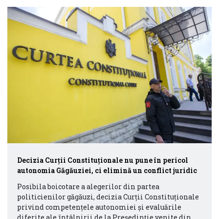
Decizia Curții Constituționale nu pune în pericol
autonomia Găgăuziei, ci elimină un conflict juridic
Posibila boicotare a alegerilor din partea
politicienilor găgăuzi, decizia Curții Constituționale
privind competențele autonomiei și evaluările
diferite ale întâlnirii de la Președinție venite din