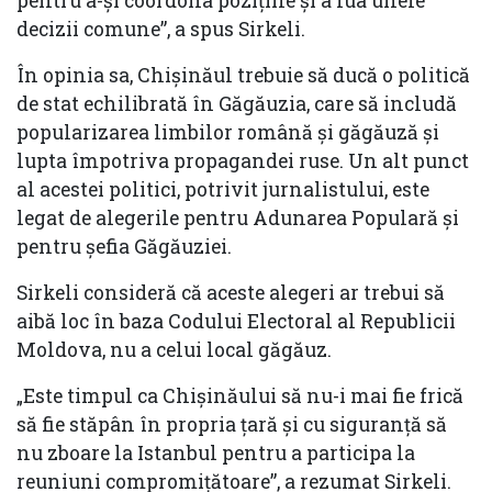
pentru a-și coordona pozițiile și a lua unele
decizii comune”, a spus Sirkeli.
În opinia sa, Chișinăul trebuie să ducă o politică
de stat echilibrată în Găgăuzia, care să includă
popularizarea limbilor română și găgăuză și
lupta împotriva propagandei ruse. Un alt punct
al acestei politici, potrivit jurnalistului, este
legat de alegerile pentru Adunarea Populară și
pentru șefia Găgăuziei.
Sirkeli consideră că aceste alegeri ar trebui să
aibă loc în baza Codului Electoral al Republicii
Moldova, nu a celui local găgăuz.
„Este timpul ca Chișinăului să nu-i mai fie frică
să fie stăpân în propria țară și cu siguranță să
nu zboare la Istanbul pentru a participa la
reuniuni compromițătoare”, a rezumat Sirkeli.