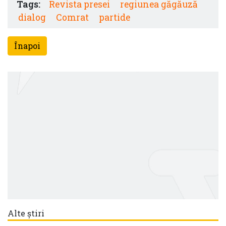
Tags:
Revista presei
regiunea găgăuză
dialog
Comrat
partide
Înapoi
Alte știri