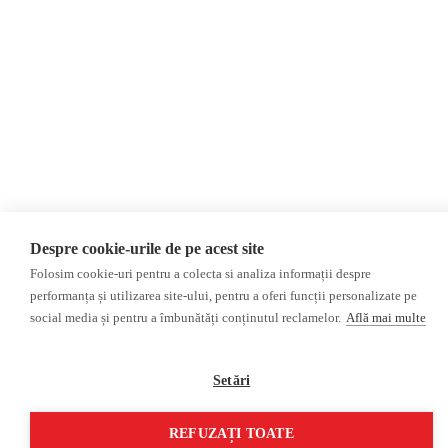
Presa rusa pro-Kremlin
Reportaj video
Presa din regiunea găgăuză
Interviu video
Presa din regiunea
transnistreană
©2026 Veridica.md. Toate drepturile rezervate. Veridica™ este o publicație a
Asociației Alianța Internațională a Jurnaliștilor Români
.
Soluție web
Treeworks
Despre cookie-urile de pe acest site
Folosim cookie-uri pentru a colecta si analiza informații despre
performanța și utilizarea site-ului, pentru a oferi funcții personalizate pe
social media și pentru a îmbunătăți conținutul reclamelor.
Află mai multe
Setări
REFUZAȚI TOATE