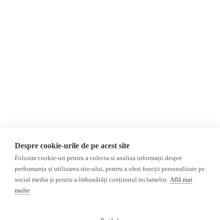
Contact
Republica Moldova
Evenimente
România
Newsletter
Internațional
Donații
AIJR
Politica de confidențialitate
Opinii
Fake News, Dezinformare &
Editorial
Propagandă
Interviu
Republica Moldova
Reportaj
Regiunea găgăuză
Regiunea transnistreană
Investigatie
Ucraina
Despre cookie-urile de pe acest site
Rusia
Folosim cookie-uri pentru a colecta si analiza informații despre
performanța și utilizarea site-ului, pentru a oferi funcții personalizate pe
Monitor media
Multimedia
social media și pentru a îmbunătăți conținutul reclamelor.
Află mai
Presa rusă independentă
Podcast
multe
Presa rusa pro-Kremlin
Reportaj video
Presa din regiunea găgăuză
Interviu video