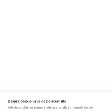
Despre Noi
Știri
Contact
Republica Moldova
Evenimente
România
Newsletter
Internațional
Donații
AIJR
Politica de confidențialitate
Opinii
Fake News, Dezinformare &
Editorial
Propagandă
Interviu
Republica Moldova
Reportaj
Regiunea găgăuză
Regiunea transnistreană
Investigatie
Ucraina
Despre cookie-urile de pe acest site
Rusia
Folosim cookie-uri pentru a colecta si analiza informații despre