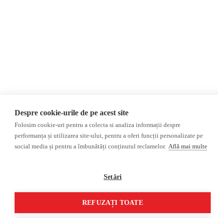
Rusia
Monitor media
Multimedia
Presa rusă independentă
Podcast
Presa rusa pro-Kremlin
Reportaj video
Presa din regiunea găgăuză
Interviu video
Presa din regiunea
transnistreană
©2026 Veridica.md. Toate drepturile rezervate. Veridica™ este o publicație a
Despre cookie-urile de pe acest site
Asociației Alianța Internațională a Jurnaliștilor Români
.
Folosim cookie-uri pentru a colecta si analiza informații despre
Soluție web
Treeworks
performanța și utilizarea site-ului, pentru a oferi funcții personalizate pe
social media și pentru a îmbunătăți conținutul reclamelor.
Află mai multe
Setări
REFUZAȚI TOATE