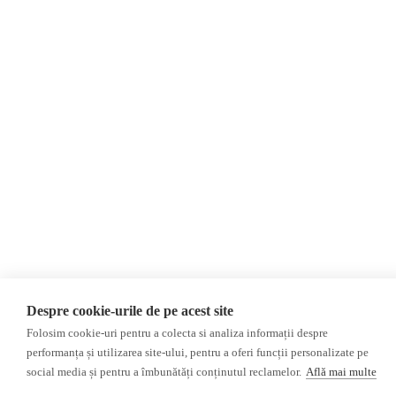
Ucraina
Rusia
Monitor media
Multimedia
Presa rusă independentă
Podcast
Presa rusa pro-Kremlin
Reportaj video
Presa din regiunea găgăuză
Interviu video
Presa din regiunea
transnistreană
©2026 Veridica.md. Toate drepturile rezervate. Veridica™ este o publicație a
Asociației Alianța Internațională a Jurnaliștilor Români
.
Soluție web
Treeworks
Despre cookie-urile de pe acest site
Folosim cookie-uri pentru a colecta si analiza informații despre
performanța și utilizarea site-ului, pentru a oferi funcții personalizate pe
social media și pentru a îmbunătăți conținutul reclamelor.
Află mai multe