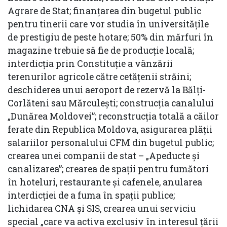
Agrare de Stat; finanțarea din bugetul public
pentru tinerii care vor studia în universitățile
de prestigiu de peste hotare; 50% din mărfuri în
magazine trebuie să fie de producție locală;
interdicția prin Constituție a vânzării
terenurilor agricole către cetățenii străini;
deschiderea unui aeroport de rezervă la Bălți-
Corlăteni sau Mărculești; construcția canalului
„Dunărea Moldovei”; reconstrucția totală a căilor
ferate din Republica Moldova, asigurarea plății
salariilor personalului CFM din bugetul public;
crearea unei companii de stat – „Apeducte și
canalizarea”; crearea de spații pentru fumători
în hoteluri, restaurante și cafenele, anularea
interdicției de a fuma în spații publice;
lichidarea CNA și SIS, crearea unui serviciu
special „care va activa exclusiv în interesul țării