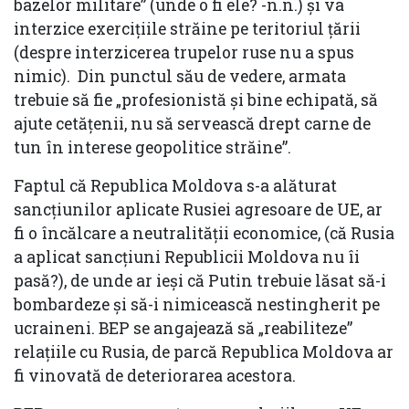
bazelor militare” (unde o fi ele? -n.n.) și va
interzice exercițiile străine pe teritoriul țării
(despre interzicerea trupelor ruse nu a spus
nimic). Din punctul său de vedere, armata
trebuie să fie „profesionistă și bine echipată, să
ajute cetățenii, nu să servească drept carne de
tun în interese geopolitice străine”.
Faptul că Republica Moldova s-a alăturat
sancțiunilor aplicate Rusiei agresoare de UE, ar
fi o încălcare a neutralității economice, (că Rusia
a aplicat sancțiuni Republicii Moldova nu îi
pasă?), de unde ar ieși că Putin trebuie lăsat să-i
bombardeze și să-i nimicească nestingherit pe
ucraineni. BEP se angajează să „reabiliteze”
relațiile cu Rusia, de parcă Republica Moldova ar
fi vinovată de deteriorarea acestora.