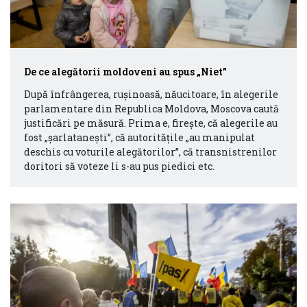
De ce alegătorii moldoveni au spus „Niet”
După înfrângerea, rușinoasă, năucitoare, în alegerile
parlamentare din Republica Moldova, Moscova caută
justificări pe măsură. Prima e, firește, că alegerile au
fost „șarlatanești”, că autoritățile „au manipulat
deschis cu voturile alegătorilor”, că transnistrenilor
doritori să voteze li s-au pus piedici etc.