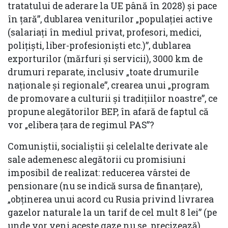
tratatului de aderare la UE până în 2028) și pace
în țară”, dublarea veniturilor „populației active
(salariați în mediul privat, profesori, medici,
polițiști, liber-profesioniști etc.)”, dublarea
exporturilor (mărfuri și servicii), 3000 km de
drumuri reparate, inclusiv „toate drumurile
naționale și regionale”, crearea unui „program
de promovare a culturii și tradițiilor noastre”, ce
propune alegătorilor BEP, în afară de faptul că
vor „elibera țara de regimul PAS”?
Comuniștii, socialiștii și celelalte derivate ale
sale ademenesc alegătorii cu promisiuni
imposibil de realizat: reducerea vârstei de
pensionare (nu se indică sursa de finanțare),
„obținerea unui acord cu Rusia privind livrarea
gazelor naturale la un tarif de cel mult 8 lei” (pe
unde vor veni aceste gaze nu se precizează).