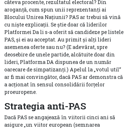
câteva procente, rezultatul electoral? Din
aroganță, cum spun unii reprezentanți ai
Blocului Unirea Națiunii? PAS ar trebui să vină
cu niște explicații. Se știe doar că liderilor
Platformei Da li s-a oferit să candideze pe listele
PAS, și ei au acceptat. Au primit și alți lideri
asemenea oferte sau nu? (E adevărat, spre
deosebire de unele partide, alcătuite doar din
lideri, Platforma DA dispunea de un număr
oarecare de simpatizanți.) Apelul la „votul util”
ar fi mai convingător, dacă PAS ar demonstra că
a acționat în sensul consolidării forțelor
proeuropene.
Strategia anti-PAS
Dacă PAS se angajează în viitorii cinci ani să
asigure „un viitor european (semnarea