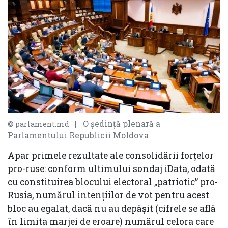
| O ședință plenară a
© parlament.md
Parlamentului Republicii Moldova
Apar primele rezultate ale consolidării forțelor
pro-ruse: conform ultimului sondaj iData, odată
cu constituirea blocului electoral „patriotic” pro-
Rusia, numărul intențiilor de vot pentru acest
bloc au egalat, dacă nu au depășit (cifrele se află
în limita marjei de eroare) numărul celora care