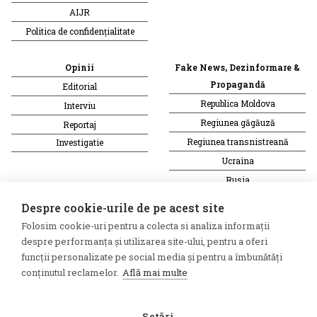
AIJR
Politica de confidențialitate
Opinii
Fake News, Dezinformare &
Propagandă
Editorial
Republica Moldova
Interviu
Regiunea găgăuză
Reportaj
Regiunea transnistreană
Investigatie
Ucraina
Rusia
Monitor media
Multimedia
Despre cookie-urile de pe acest site
Presa rusă independentă
Podcast
Folosim cookie-uri pentru a colecta si analiza informații
Presa rusa pro-Kremlin
Reportaj video
despre performanța și utilizarea site-ului, pentru a oferi
Presa din regiunea găgăuză
Interviu video
funcții personalizate pe social media și pentru a îmbunătăți
conținutul reclamelor.
Află mai multe
Presa din regiunea
transnistreană
Setări