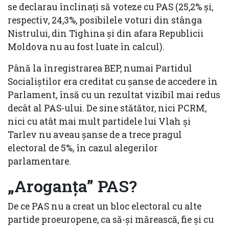
se declarau înclinați să voteze cu PAS (25,2% și,
respectiv, 24,3%, posibilele voturi din stânga
Nistrului, din Tighina și din afara Republicii
Moldova nu au fost luate în calcul).
Până la înregistrarea BEP, numai Partidul
Socialiștilor era creditat cu șanse de accedere în
Parlament, însă cu un rezultat vizibil mai redus
decât al PAS-ului. De sine stătător, nici PCRM,
nici cu atât mai mult partidele lui Vlah și
Tarlev nu aveau șanse de a trece pragul
electoral de 5%, în cazul alegerilor
parlamentare.
„Aroganța” PAS?
De ce PAS nu a creat un bloc electoral cu alte
partide proeuropene, ca să-și mărească, fie și cu