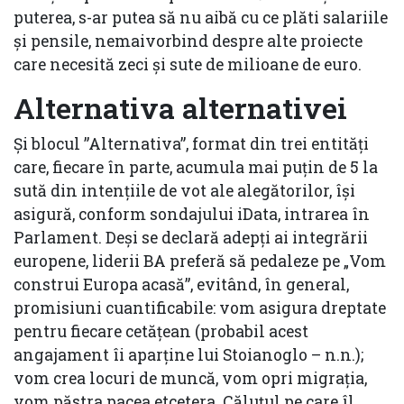
puterea, s-ar putea să nu aibă cu ce plăti salariile
și pensile, nemaivorbind despre alte proiecte
care necesită zeci și sute de milioane de euro.
Alternativa alternativei
Și blocul ”Alternativa”, format din trei entități
care, fiecare în parte, acumula mai puțin de 5 la
sută din intențiile de vot ale alegătorilor, își
asigură, conform sondajului iData, intrarea în
Parlament. Deși se declară adepți ai integrării
europene, liderii BA preferă să pedaleze pe „Vom
construi Europa acasă”, evitând, în general,
promisiuni cuantificabile: vom asigura dreptate
pentru fiecare cetățean (probabil acest
angajament îi aparține lui Stoianoglo – n.n.);
vom crea locuri de muncă, vom opri migrația,
vom păstra pacea etcetera. Căluțul pe care îl