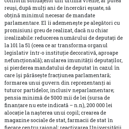
conform sondajelor din ultima vreme, ar putea
reuși, după mulți ani de încercări eșuate, să
obțină minimul necesar de mandate
parlamentare. El îi ademenește pe alegători cu
promisiuni greu de realizat, dacă nu chiar
irealizabile: reducerea numărului de deputați de
la 101 la 51 (ceea ce ar transforma organul
legislativ într-o instituție decorativă, aproape
nefuncțională); anularea imunității deputaților,
și pierderea mandatului de deputat în cazul în
care își părăsește fracțiunea parlamentară;
formarea unui guvern din reprezentanți ai
tuturor partidelor, inclusiv neparlamentare;
pensia minimă de 5000 mii de lei (sursa de
finanțare nu este indicată – n.n), 200 000 lei
alocație la nașterea unui copil; crearea de
magazine sociale de stat, farmacii de stat în
fiecare centru raional; reactivarea Universității