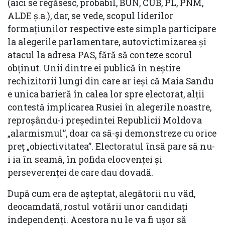
(aici se regăsesc, probabil, BUN, CUB, PL, PNM,
ALDE ș.a.), dar, se vede, scopul liderilor
formațiunilor respective este simpla participare
la alegerile parlamentare, autovictimizarea și
atacul la adresa PAS, fără să conteze scorul
obținut. Unii dintre ei publică în neștire
rechizitorii lungi din care ar ieși că Maia Sandu
e unica barieră în calea lor spre electorat, alții
contestă implicarea Rusiei în alegerile noastre,
reproșându-i președintei Republicii Moldova
„alarmismul”, doar ca să-și demonstreze cu orice
preț „obiectivitatea”. Electoratul însă pare să nu-
i ia în seamă, în pofida elocvenței și
perseverenței de care dau dovadă.
După cum era de așteptat, alegătorii nu văd,
deocamdată, rostul votării unor candidați
independenți. Acestora nu le va fi ușor să