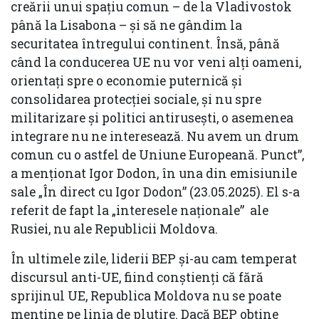
creării unui spațiu comun – de la Vladivostok
până la Lisabona – și să ne gândim la
securitatea întregului continent. Însă, până
când la conducerea UE nu vor veni alți oameni,
orientați spre o economie puternică și
consolidarea protecției sociale, și nu spre
militarizare și politici antirusești, o asemenea
integrare nu ne interesează. Nu avem un drum
comun cu o astfel de Uniune Europeană. Punct”,
a menționat Igor Dodon, în una din emisiunile
sale „În direct cu Igor Dodon” (23.05.2025). El s-a
referit de fapt la „interesele naționale” ale
Rusiei, nu ale Republicii Moldova.
În ultimele zile, liderii BEP și-au cam temperat
discursul anti-UE, fiind conștienți că fără
sprijinul UE, Republica Moldova nu se poate
menține pe linia de plutire. Dacă BEP obține