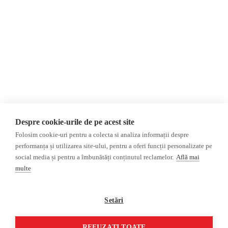
Newsletter
Internațional
Donații
AIJR
Politica de confidențialitate
Opinii
Fake News, Dezinformare &
Editorial
Propagandă
Interviu
Republica Moldova
Reportaj
Regiunea găgăuză
Regiunea transnistreană
Investigatie
Ucraina
Despre cookie-urile de pe acest site
Rusia
Folosim cookie-uri pentru a colecta si analiza informații despre
performanța și utilizarea site-ului, pentru a oferi funcții personalizate pe
Monitor media
Multimedia
social media și pentru a îmbunătăți conținutul reclamelor.
Află mai
Presa rusă independentă
Podcast
multe
Presa rusa pro-Kremlin
Reportaj video
Presa din regiunea găgăuză
Interviu video
Setări
Presa din regiunea
transnistreană
REFUZAȚI TOATE