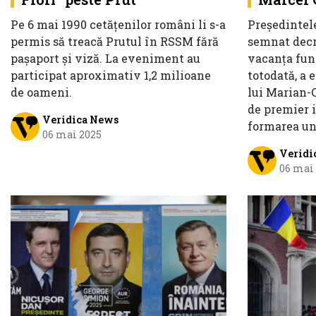
Pe 6 mai 1990 cetățenilor români li s-a
Președintele
permis să treacă Prutul în RSSM fără
semnat decr
pașaport și viză. La eveniment au
vacanța func
participat aproximativ 1,2 milioane
totodată, a 
de oameni.
lui Marian-C
de premier i
Veridica News
formarea un
06 mai 2025
Veridi
06 mai