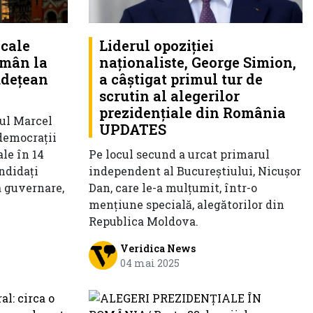
ocale
Liderul opoziției
rămân la
naționaliste, George Simion,
udețean
a câștigat primul tur de
scrutin al alegerilor
prezidențiale din România
ul Marcel
UPDATES
-democrații
ale în 14
Pe locul secund a urcat primarul
andidaţi
independent al Bucureștiului, Nicuşor
a guvernare,
Dan, care le-a mulțumit, într-o
mențiune specială, alegătorilor din
Republica Moldova.
Veridica News
04 mai 2025