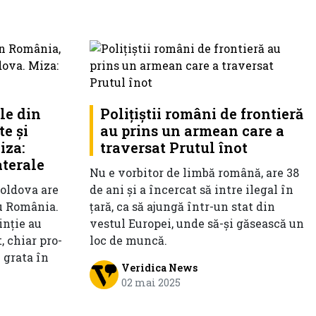
le din
Poliţiştii români de frontieră
e și
au prins un armean care a
iza:
traversat Prutul înot
aterale
Nu e vorbitor de limbă română, are 38
Moldova are
de ani şi a încercat să intre ilegal în
cu România.
țară, ca să ajungă într-un stat din
inție au
vestul Europei, unde să-şi găsească un
, chiar pro-
loc de muncă.
 grata în
Veridica News
02 mai 2025