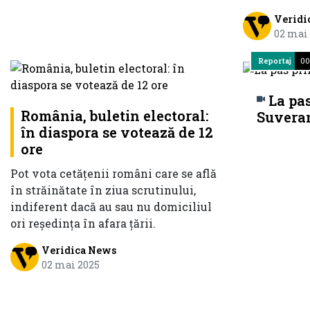
Veridi
02 mai
Reportaj
00
La pa
România, buletin electoral:
Suveran
în diaspora se votează de 12
ore
Pot vota cetăţenii români care se află
în străinătate în ziua scrutinului,
indiferent dacă au sau nu domiciliul
ori reşedinţa în afara ţării.
Veridica News
02 mai 2025