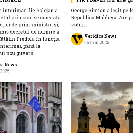
 interimar Ilie Bolojan a
George Simion a ieșit pe l
etul prin care se constată
Republica Moldova. Are pe
ției de prim-ministru și,
voturi.
emis decretul de numire a
Veridica News
ătălin Predoiu în funcția
05 mai 2025
nterimar, până la
ui nou guvern.
ca News
 2025