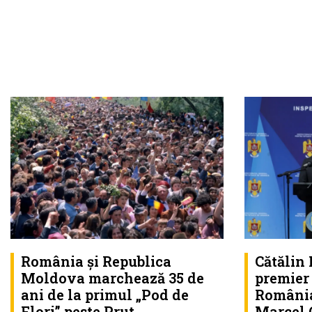
România și Republica
Cătălin
Moldova marchează 35 de
premier 
ani de la primul „Pod de
România
Flori” peste Prut
Marcel 