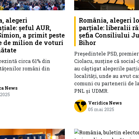
, alegeri
România, alegeri l
țiale: șeful AUR,
parțiale: liberalii 
imion, a primit peste
șefia Consiliului J
 de milion de voturi
Bihor
nătate
Preşedintele PSD, premier
rezintă circa 61% din
Ciolacu, susține că social
tățenilor români din
au câştigat alegerile parţi
localităţi, unde au avut c
comuni cu partenerii de l
ca News
PNL și UDMR.
 2025
Veridica News
05 mai 2025