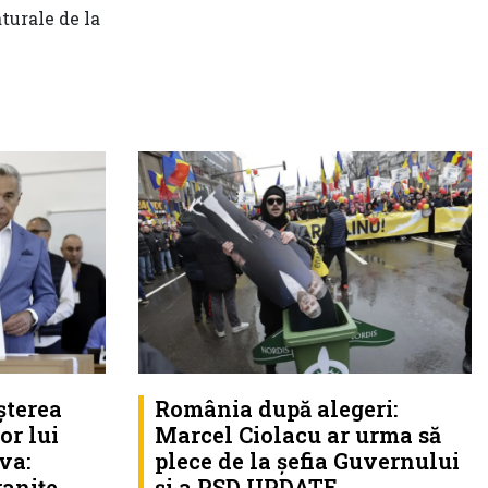
turale de la
România după alegeri:
șterea
Marcel Ciolacu ar urma să
or lui
plece de la șefia Guvernului
va:
și a PSD UPDATE
ranițe