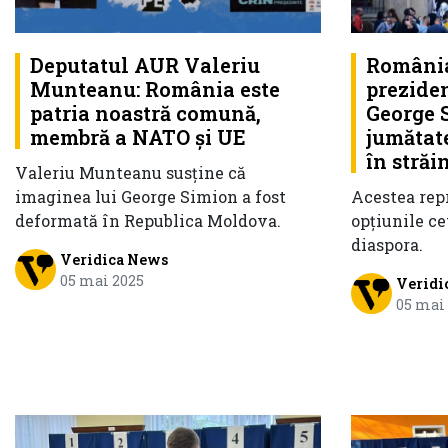
Deputatul AUR Valeriu
România
Munteanu: România este
preziden
patria noastră comună,
George S
membră a NATO și UE
jumătate
în străi
Valeriu Munteanu susține că
imaginea lui George Simion a fost
Acestea rep
deformată în Republica Moldova.
opțiunile ce
diaspora.
Veridica News
05 mai 2025
Veridi
05 mai