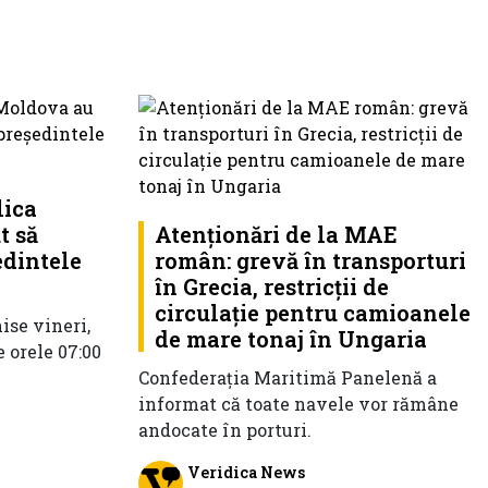
lica
t să
Atenționări de la MAE
edintele
român: grevă în transporturi
în Grecia, restricţii de
circulaţie pentru camioanele
hise vineri,
de mare tonaj în Ungaria
 orele 07:00
Confederaţia Maritimă Panelenă a
informat că toate navele vor rămâne
andocate în porturi.
Veridica News