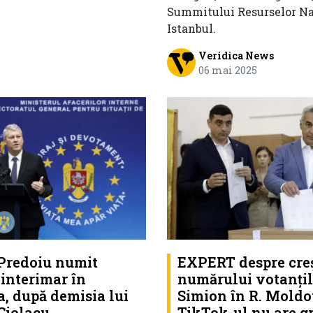
Summitului Resurselor Na
Istanbul.
Veridica News
06 mai 2025
 Predoiu numit
EXPERT despre cre
interimar în
numărului votanțil
, după demisia lui
Simion în R. Moldo
Ciolacu
TikTok-ul nu are g