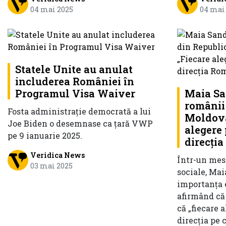
04 mai 2025
04 mai
Statele Unite au anulat
includerea României în
Programul Visa Waiver
Maia Sa
românii
Fosta administraţie democrată a lui
Moldova
Joe Biden o desemnase ca ţară VWP
alegere
pe 9 ianuarie 2025.
direcți
Veridica News
Într-un mesa
03 mai 2025
sociale, Mai
importanța 
afirmând că 
că „fiecare 
direcția pe 