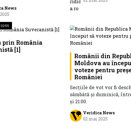
02 mai 2025
ca News
 2025
:32:55
s prin România
istă [1]
Românii din Repub
Moldova au începu
voteze pentru preș
României
Secțiile de vot vor fi desc
sâmbătă și duminică, între
și 21:00.
Veridica News
02 mai 2025