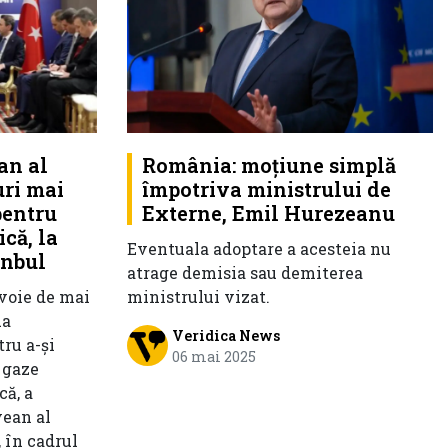
an al
România: moţiune simplă
uri mai
împotriva ministrului de
pentru
Externe, Emil Hurezeanu
că, la
Eventuala adoptare a acesteia nu
anbul
atrage demisia sau demiterea
voie de mai
ministrului vizat.
ua
Veridica News
ru a-și
06 mai 2025
 gaze
că, a
vean al
 în cadrul