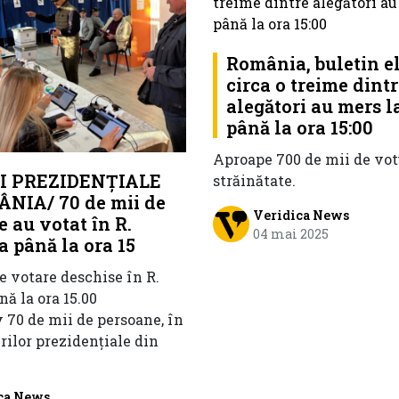
România, buletin el
circa o treime dint
alegători au mers l
până la ora 15:00
Aproape 700 de mii de vot
I PREZIDENȚIALE
străinătate.
NIA/ 70 de mii de
Veridica News
 au votat în R.
04 mai 2025
 până la ora 15
de votare deschise în R.
ă la ora 15.00
 70 de mii de persoane, în
rilor prezidențiale din
ca News