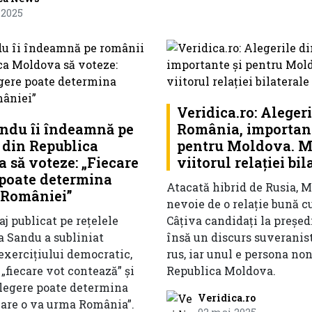
 2025
Veridica.ro: Alegeri
ndu îi îndeamnă pe
România, important
 din Republica
pentru Moldova. M
 să voteze: „Fiecare
viitorul relației bil
 poate determina
Atacată hibrid de Rusia, 
a României”
nevoie de o relație bună 
j publicat pe rețelele
Câțiva candidați la președ
a Sandu a subliniat
însă un discurs suveranist
exercițiului democratic,
rus, iar unul e persona non
„fiecare vot contează” și
Republica Moldova.
alegere poate determina
Veridica.ro
care o va urma România”.