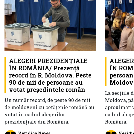
ALEGERI PREZIDENȚIALE
ALEGER
ÎN ROMÂNIA/ Prezență
ÎN ROMÂ
record în R. Moldova. Peste
persoane
90 de mii de persoane au
Moldova
votat președintele român
La secțiile 
Un număr record, de peste 90 de mii
Moldova, pân
de moldoveni cu cetățenie română au
aproximativ
votat în cadrul alegerilor
cadrul alege
prezidențiale din România.
România.
Veridica News
Veridi