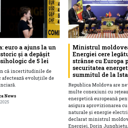
: euro a ajuns la un
Ministrul moldove
toric şi a depășit
Energiei cere legăt
sihologic de 5 lei
strânse cu Europa 
securitatea energeti
n că incertitudinile de
summitul de la Ist
c afectează evoluţiile de
anciară.
Republica Moldova are ne
multe conexiuni cu rețea
ca News
energetică europeană pent
 2025
asigura aprovizionarea cu
naturale și energie electri
declarat ministrul moldo
Energiei, Dorin Junghietu,