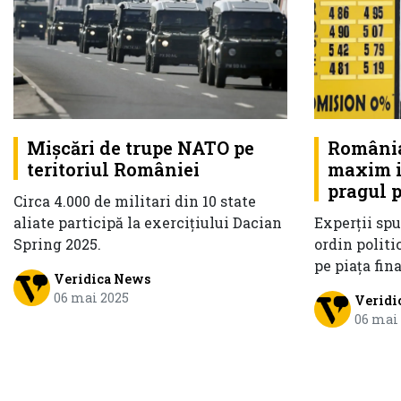
Mișcări de trupe NATO pe
România
teritoriul României
maxim is
pragul p
Circa 4.000 de militari din 10 state
aliate participă la exerciţiului Dacian
Experții spu
Spring 2025.
ordin politi
pe piaţa fin
Veridica News
06 mai 2025
Veridi
06 mai