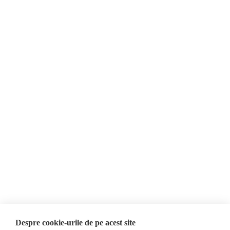
Moldova trebuie trebuie să devină membră a Uniunii Europene.
Despre Noi
Știri
Contact
Republica Moldova
Evenimente
România
Newsletter
Internațional
Donații
AIJR
Politica de confidențialitate
Opinii
Fake News, Dezinformare &
Editorial
Propagandă
Interviu
Republica Moldova
Reportaj
Regiunea găgăuză
Regiunea transnistreană
Investigatie
Ucraina
Despre cookie-urile de pe acest site