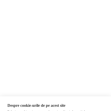
Moldova trebuie trebuie să devină membră a Uniunii Europene.
Despre Noi
Știri
Contact
Republica Moldova
Evenimente
România
Newsletter
Internațional
Donații
AIJR
Politica de confidențialitate
Opinii
Fake News, Dezinformare &
Editorial
Propagandă
Interviu
Republica Moldova
Reportaj
Regiunea găgăuză
Regiunea transnistreană
Investigatie
Ucraina
Despre cookie-urile de pe acest site