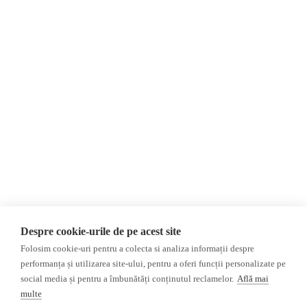
Despre Noi
Știri
Contact
Republica Moldova
Evenimente
România
Newsletter
Internațional
Donații
AIJR
Politica de confidențialitate
Opinii
Fake News, Dezinformare &
Editorial
Propagandă
Interviu
Republica Moldova
Reportaj
Regiunea găgăuză
Regiunea transnistreană
Investigatie
Ucraina
Despre cookie-urile de pe acest site
Rusia
Folosim cookie-uri pentru a colecta si analiza informații despre
performanța și utilizarea site-ului, pentru a oferi funcții personalizate pe
Monitor media
Multimedia
social media și pentru a îmbunătăți conținutul reclamelor.
Află mai
Presa rusă independentă
Podcast
multe