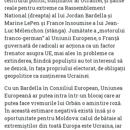
centrului politic, susținător al Ucrainei, și șanse
reale pentru extreme ca Rassemblement
National (dreapta) al lui Jordan Bardella și
Marine LePen și France Insoumise a lui Jean-
Luc Mélenchon (stânga). Jumătate a „motorului
franco-german” al Uniunii Europene, o Franță
guvernată de radicali ar acționa ca un factor
frenator asupra UE, mai ales în probleme ca
extinderea, fiindcă populiștii au tot interesul să
se dezică, în fața propriului electorat, de obligații
geopolitice ca susținerea Ucrainei.
Cu un Bardella în Consiliul European, Uniunea
Europeană ar putea intra într-un blocaj care ar
putea face vremurile lui Orbán o amintire roză.
În această estimare negativă există însă și o
oportunitate pentru Moldova: calul de bătaie al
extremiștilor din toată Europa este Ucraina, iar