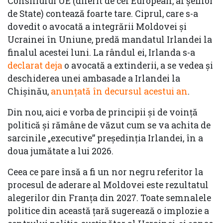
Consiliului UE (diferit de cel European, al șefilor
de State) contează foarte tare. Ciprul, care s-a
dovedit o avocată a integrării Moldovei și
Ucrainei în Uniune, predă mandatul Irlandei la
finalul acestei luni. La rândul ei, Irlanda s-a
declarat deja
o avocată a extinderii, a se vedea și
deschiderea unei ambasade a Irlandei la
Chișinău,
anunțată în decursul acestui an
.
Din nou, aici e vorba de principii și de voință
politică și rămâne de văzut cum se va achita de
sarcinile „executive” președinția Irlandei, în a
doua jumătate a lui 2026.
Ceea ce pare însă a fi un nor negru referitor la
procesul de aderare al Moldovei este rezultatul
alegerilor din Franța din 2027. Toate semnalele
politice din această țară sugerează o implozie a