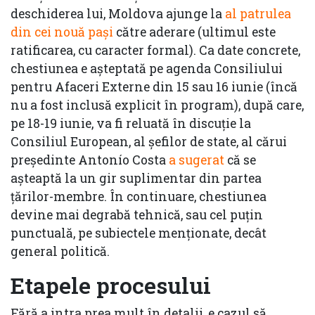
deschiderea lui, Moldova ajunge la
al patrulea
din cei nouă pași
către aderare (ultimul este
ratificarea, cu caracter formal). Ca date concrete,
chestiunea e așteptată pe agenda Consiliului
pentru Afaceri Externe din 15 sau 16 iunie (încă
nu a fost inclusă explicit în program), după care,
pe 18-19 iunie, va fi reluată în discuție la
Consiliul European, al șefilor de state, al cărui
președinte Antonío Costa
a sugerat
că se
așteaptă la un gir suplimentar din partea
țărilor-membre. În continuare, chestiunea
devine mai degrabă tehnică, sau cel puțin
punctuală, pe subiectele menționate, decât
general politică.
Etapele procesului
Fără a intra prea mult în detalii, e cazul să