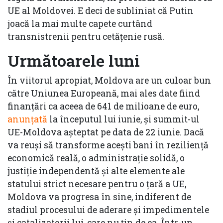
UE al Moldovei. E deci de subliniat că Putin
joacă la mai multe capete curtând
transnistrenii pentru cetățenie rusă.
Următoarele luni
În viitorul apropiat, Moldova are un culoar bun
către Uniunea Europeană, mai ales date fiind
finanțări ca aceea de 641 de milioane de euro,
anunțată
la începutul lui iunie, și summit-ul
UE-Moldova așteptat pe data de 22 iunie. Dacă
va reuși să transforme acești bani în reziliență
economică reală, o administrație solidă, o
justiție independentă și alte elemente ale
statului strict necesare pentru o țară a UE,
Moldova va progresa în sine, indiferent de
stadiul procesului de aderare și impedimentele
și catalizatorii lui, care nu țin de ea. Într-un