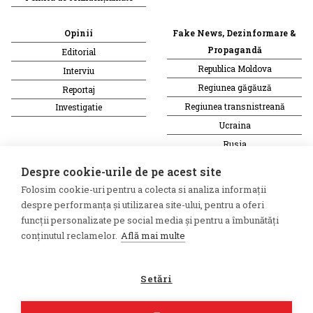
Opinii
Fake News, Dezinformare &
Propagandă
Editorial
Republica Moldova
Interviu
Regiunea găgăuză
Reportaj
Regiunea transnistreană
Investigatie
Ucraina
Rusia
Monitor media
Multimedia
Despre cookie-urile de pe acest site
Presa rusă independentă
Podcast
Folosim cookie-uri pentru a colecta si analiza informații
Presa rusa pro-Kremlin
Reportaj video
despre performanța și utilizarea site-ului, pentru a oferi
Presa din regiunea găgăuză
Interviu video
funcții personalizate pe social media și pentru a îmbunătăți
conținutul reclamelor.
Află mai multe
Presa din regiunea
transnistreană
Setări
©2026 Veridica.md. Toate
Soluție web
drepturile rezervate. Veridica™
Treeworks