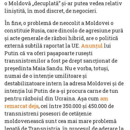
o Moldovă „decuplată” și-ar putea vedea relativ
liniștită, în mod discret, de negocieri.
În fine, o problemă de neocolit a Moldovei o
constituie Rusia, care dincolo de agresiune pură
și acte generale de război hibrid, are o politică
externă subtilă raportat la UE.
Anunțul
lui
Putin că va oferi pașapoarte rusești
transnistrenilor a fost pe drept sancționat de
președinta Maia Sandu. Nu e vorba, totuși,
numai de o intenție umilitoare și
destabilizatoare intern la adresa Moldovei și de
intenția lui Putin de a-și procura carne de tun
pentru războiul din Ucraina. Așa cum
am
remarcat deja
, cei între 350.000 și 450.000 de
transnistreni posesori de cetățenie
moldovenească sunt cea mai mare problemă
legată de Transnistria, în procesul de aderare la