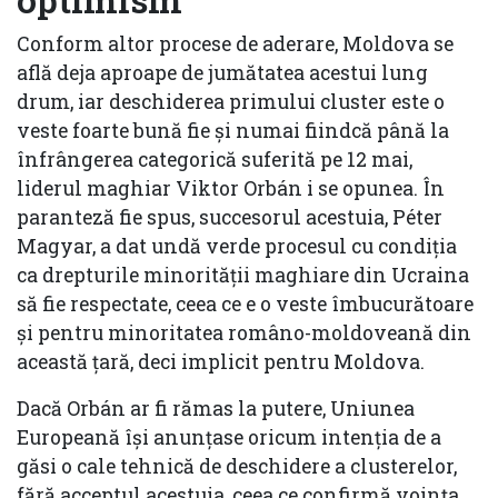
Conform altor procese de aderare, Moldova se
află deja aproape de jumătatea acestui lung
drum, iar deschiderea primului cluster este o
veste foarte bună fie și numai fiindcă până la
înfrângerea categorică suferită pe 12 mai,
liderul maghiar Viktor Orbán i se opunea. În
paranteză fie spus, succesorul acestuia, Péter
Magyar, a dat undă verde procesul cu condiția
ca drepturile minorității maghiare din Ucraina
să fie respectate, ceea ce e o veste îmbucurătoare
și pentru minoritatea româno-moldoveană din
această țară, deci implicit pentru Moldova.
Dacă Orbán ar fi rămas la putere, Uniunea
Europeană își anunțase oricum intenția de a
găsi o cale tehnică de deschidere a clusterelor,
fără acceptul acestuia, ceea ce confirmă voința