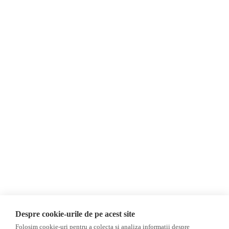
Despre Noi
Știri
Contact
Republica Moldova
Evenimente
România
Newsletter
Internațional
Donații
AIJR
Politica de confidențialitate
Opinii
Fake News, Dezinformare &
Editorial
Propagandă
Interviu
Republica Moldova
Reportaj
Regiunea găgăuză
Regiunea transnistreană
Investigatie
Ucraina
Despre cookie-urile de pe acest site
Rusia
Folosim cookie-uri pentru a colecta si analiza informații despre