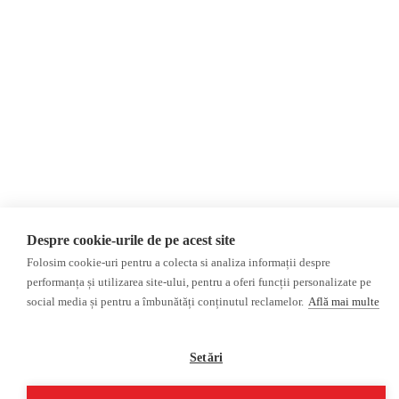
Ucraina
Rusia
Monitor media
Multimedia
Presa rusă independentă
Podcast
Presa rusa pro-Kremlin
Reportaj video
Presa din regiunea găgăuză
Interviu video
Presa din regiunea
transnistreană
©2026 Veridica.md. Toate drepturile rezervate. Veridica™ este o publicație a
Asociației Alianța Internațională a Jurnaliștilor Români
.
Despre cookie-urile de pe acest site
Soluție web
Treeworks
Folosim cookie-uri pentru a colecta si analiza informații despre
performanța și utilizarea site-ului, pentru a oferi funcții personalizate pe
social media și pentru a îmbunătăți conținutul reclamelor.
Află mai multe
Setări