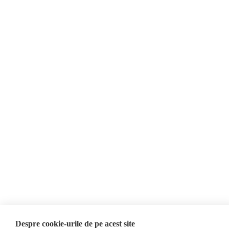
Donații
AIJR
Politica de confidențialitate
Opinii
Fake News, Dezinformare &
Editorial
Propagandă
Interviu
Republica Moldova
Reportaj
Regiunea găgăuză
Regiunea transnistreană
Investigatie
Ucraina
Rusia
Monitor media
Multimedia
Presa rusă independentă
Podcast
Presa rusa pro-Kremlin
Reportaj video
Presa din regiunea găgăuză
Interviu video
Presa din regiunea
transnistreană
Despre cookie-urile de pe acest site
©2026 Veridica.md. Toate drepturile rezervate. Veridica™ este o publicație a